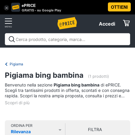
ePRICE
OTTIENI
Vai
×
Accedi
GRATIS - su Google Play
al
Registrati
menu
Accedi
Abbigliamento
Offerte
Donna
Abbigliamento
Donna
Uomo
Bambino
Scarpe
Accessori
Vest
Elettrodomestici
Intimo
donna
Pigiama
Top
Informatica
Pigiama bing bambina
(1 prodotti)
Cappotto
donna
Benvenuto nella sezione
Pigiama bing bambina
di ePRICE.
Telefonia
Scegli tra tantissimi prodotti in offerta, scontati e con consegna
Felpa
rapida. Scopri la nostra ampia proposta, consulta i prezzi e
donna
acquista comodamente online.
Tv
Vedi
e
tutti
Home
Cinema
ORDINA PER
FILTRA
Rilevanza