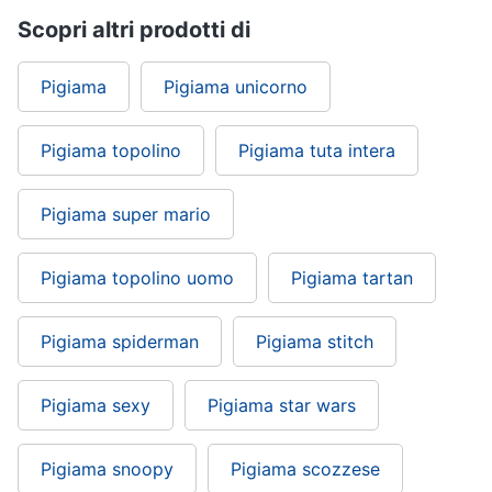
Scopri altri prodotti di
Gioielli
Pigiama
Pigiama unicorno
Anelli
Orecchini
Pigiama topolino
Pigiama tuta intera
Cavigliera
Collane
Pigiama super mario
Vedi
tutti
Pigiama topolino uomo
Pigiama tartan
Pigiama spiderman
Pigiama stitch
Pigiama sexy
Pigiama star wars
Pigiama snoopy
Pigiama scozzese