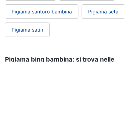
Pigiama santoro bambina
Pigiama seta
Pigiama satin
Pigiama bing bambina: si trova nelle
categorie
Abbigliamento bambini
Abbigliamento
Vestiari
ePRICE ti serve