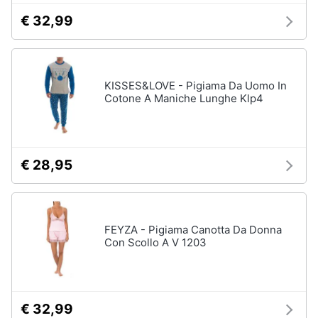
€ 32,99
Gioielli
Anelli
Orecchini
KISSES&LOVE - Pigiama Da Uomo In
Cavigliera
Cotone A Maniche Lunghe Klp4
Collane
Vedi
tutti
€ 28,95
FEYZA - Pigiama Canotta Da Donna
Con Scollo A V 1203
€ 32,99