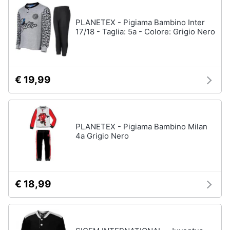
neonati
e
igiene
PLANETEX - Pigiama Bambino Inter
Copertina
neonato
17/18 - Taglia: 5a - Colore: Grigio Nero
Beauty
Vedi
tutti
Giocattoli
€ 19,99
Prima
Scarpe
infanzia
Sneakers
PLANETEX - Pigiama Bambino Milan
Scarpe
4a Grigio Nero
Fotografia
nike
Anfibi
Casalinghi
Ciabatte
€ 18,99
Vedi
Abbigliamento
tutti
Sport