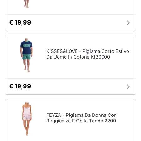
Assistenza
Tuta
clienti
Pantaloni
€ 19,99
Esci
Vedi
tutti
KISSES&LOVE - Pigiama Corto Estivo
Da Uomo In Cotone Kl30000
Orologi
Apple
Watch
Smartwatch
€ 19,99
Orologi
uomo
Orologi
donna
FEYZA - Pigiama Da Donna Con
Reggicalze E Collo Tondo 2200
Vedi
tutti