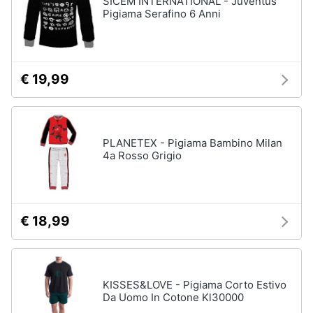
SICEM INTERNATIONAL - Juventus
Pigiama Serafino 6 Anni
Accessori
Animali
Sigaretta
elettronica
Motori
Borse
€ 19,99
Occhiali
da
Libri,
vista
cd
e
Occhiali
PLANETEX - Pigiama Bambino Milan
da
dvd
4a Rosso Grigio
sole
Vedi
Festività
tutti
e
ricorrenze
€ 18,99
Promozioni
Vestiari
T-
KISSES&LOVE - Pigiama Corto Estivo
shirt
Servizi
Da Uomo In Cotone Kl30000
Felpa