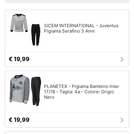
Prezzo più basso
Prezzo più alto
Valutazioni
Smart
Uomo
home
Felpa
uomo
SICEM INTERNATIONAL - Juventus
Videogiochi
Cravatta
Pigiama Serafino 3 Anni
Piumino
uomo
Audio
e
Giacca
musica
uomo
€ 19,99
Vedi
Clima
tutti
PLANETEX - Pigiama Bambino Inter
Arredo
17/18 - Taglia: 4a - Colore: Grigio
Nero
Bambino
Brico
Scarpe
e
bambino
Giardinaggio
€ 19,99
Sandali
bambina
Salute
Vestiti