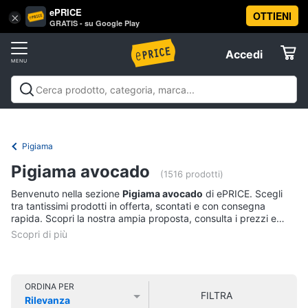
ePRICE
OTTIENI
Vai
×
Accedi
GRATIS - su Google Play
al
Registrati
menu
Accedi
Abbigliamento
Offerte
Donna
Abbigliamento
Donna
Uomo
Bambino
Scarpe
Accessori
Vest
Elettrodomestici
Intimo
donna
Pigiama
Top
Informatica
Pigiama avocado
(1516 prodotti)
Cappotto
donna
Benvenuto nella sezione
Pigiama avocado
di ePRICE. Scegli
Telefonia
tra tantissimi prodotti in offerta, scontati e con consegna
Felpa
rapida. Scopri la nostra ampia proposta, consulta i prezzi e
donna
acquista comodamente online.
Tv
Vedi
e
tutti
Home
Cinema
ORDINA PER
FILTRA
Rilevanza