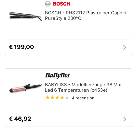
tutti
BOSCH - PHS2112 Piastra per Capelli
PureStyle 200°C
Migliori
prodotti
beauty
€ 199,00
Miglior
crema
antirughe
Miglior
shampoo
Miglior
BABYLISS - Modellierzange 38 Mm
spazzolino
Led 6 Temperaturen (c453e)
elettrico
4 recensioni
Miglior
regolabarba
Vedi
€ 46,92
tutti