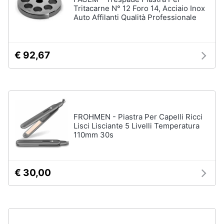
Tritacarne N° 12 Foro 14, Acciaio Inox
up
Auto Affilanti Qualità Professionale
Smalto
semipermanente
Eyeliner
€ 92,67
Rossetti
Acetone
Vedi
tutti
FROHMEN - Piastra Per Capelli Ricci
Lisci Lisciante 5 Livelli Temperatura
110mm 30s
Creme
e
cosmetici
€ 30,00
Olio
di
ricino
Maschera
viso