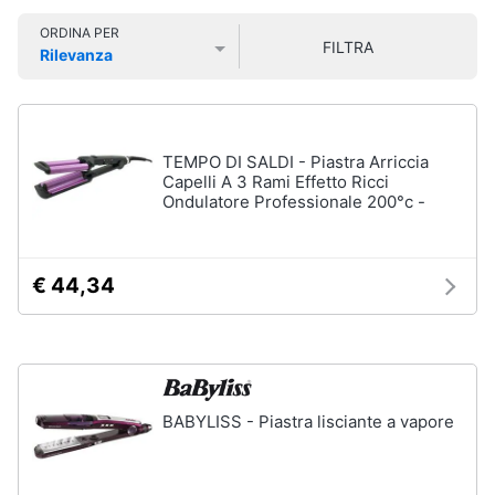
Smart
Vedi
ORDINA PER
home
tutti
FILTRA
Rilevanza
Prezzo più basso
Prezzo più alto
Valutazioni
Videogiochi
Cura
dei
Audio
TEMPO DI SALDI - Piastra Arriccia
capelli
e
Capelli A 3 Rami Effetto Ricci
Ondulatore Professionale 200°c -
Shampoo
musica
Tinta
capelli
Clima
€ 44,34
Maschera
capelli
Arredo
Spazzola
Vedi
Brico
tutti
e
BABYLISS - Piastra lisciante a vapore
Giardinaggio
Salute
Igiene