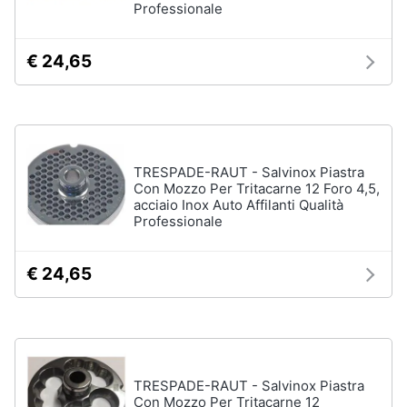
Professionale
elettrico
Animali
Crema
depilatoria
€ 24,65
Regolabarba
Motori
Vedi
tutti
Libri,
cd
TRESPADE-RAUT - Salvinox Piastra
e
Con Mozzo Per Tritacarne 12 Foro 4,5,
dvd
acciaio Inox Auto Affilanti Qualità
Manicure
Professionale
e
pedicure
Festività
e
Smalto
€ 24,65
ricorrenze
semipermanente
Gel
unghie
Promozioni
Acetone
Servizi
Smalto
TRESPADE-RAUT - Salvinox Piastra
Con Mozzo Per Tritacarne 12