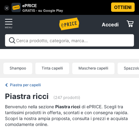
ePRICE
OTTIENI
Vai
×
Accedi
GRATIS - su Google Play
al
Registrati
menu
Accedi
Beauty
Offerte
Piccoli
Beauty
Piccoli elettrodomestici per la cura
elettrodomestici
Elettrodomestici
personale
Cura dei capelli
Igiene orale
Epilazione e
per
rasatura
Manicure e pedicure
Igiene e Cura del
la
Shampoo
Tinta capelli
Maschera capelli
Spazzol
cura
corpo
Make up
Creme e cosmetici
Profumi
Migliori
Informatica
personale
prodotti beauty
Offerte
Dyson
Piastra per capelli
airwrap
Telefonia
Piastra ricci
(247 prodotti)
Piastra
per
Benvenuto nella sezione
Tv
Piastra ricci
di ePRICE. Scegli tra
capelli
tantissimi prodotti in offerta, scontati e con consegna rapida.
e
Silk
Scopri la nostra ampia proposta, consulta i prezzi e acquista
Home
epil
comodamente online.
Cinema
Phon