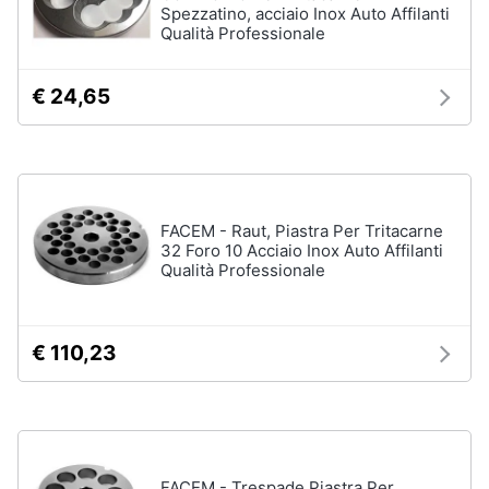
Vedi
Spezzatino, acciaio Inox Auto Affilanti
Assistenza
tutti
Qualità Professionale
clienti
€ 24,65
Esci
Igiene
e
Cura
del
corpo
Shampoo
FACEM - Raut, Piastra Per Tritacarne
32 Foro 10 Acciaio Inox Auto Affilanti
Shampoo
Qualità Professionale
antigiallo
Deodorante
Sapone
€ 110,23
Vedi
tutti
FACEM - Trespade Piastra Per
Make