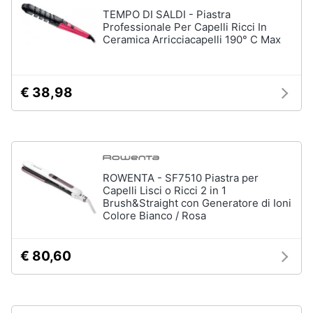
Oli
TEMPO DI SALDI - Piastra
essenziali
Professionale Per Capelli Ricci In
Ceramica Arricciacapelli 190° C Max
Scrub
viso
Vedi
€ 38,98
tutti
Profumi
Profumi
ROWENTA - SF7510 Piastra per
uomo
Capelli Lisci o Ricci 2 in 1
Brush&Straight con Generatore di Ioni
Profumi
donna
Colore Bianco / Rosa
Alien
profumo
€ 80,60
Chloe
profumo
Vedi