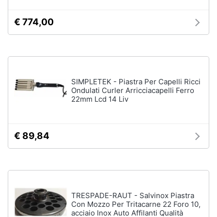
orale
e
igiene
Spazzolino
€ 774,00
elettrico
Spazzolino
Beauty
elettrico
oral
b
Giocattoli
SIMPLETEK - Piastra Per Capelli Ricci
Idropulsore
Ondulati Curler Arricciacapelli Ferro
Collutorio
Prima
22mm Lcd 14 Liv
infanzia
Vedi
tutti
Fotografia
€ 89,84
Casalinghi
Epilazione
e
rasatura
Abbigliamento
Silk
TRESPADE-RAUT - Salvinox Piastra
epil
Con Mozzo Per Tritacarne 22 Foro 10,
Sport
acciaio Inox Auto Affilanti Qualità
Rasoio