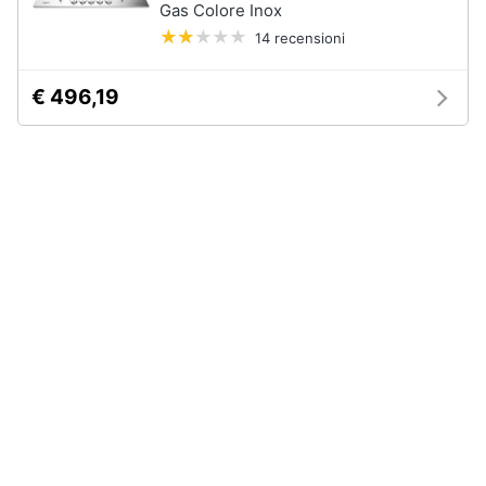
Gas Colore Inox
14 recensioni
Animali
€ 496,19
Motori
Libri,
cd
e
dvd
Festività
e
ricorrenze
Promozioni
Servizi