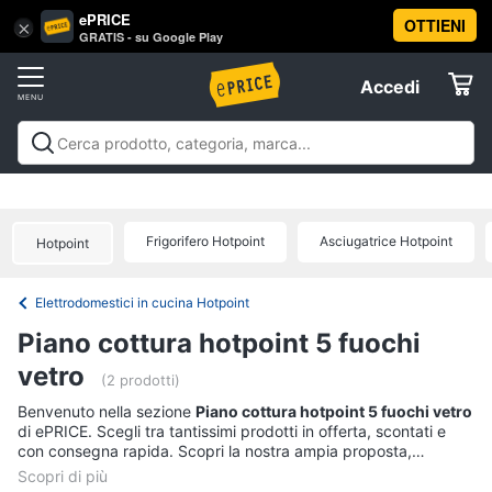
ePRICE
OTTIENI
Vai
×
Accedi
GRATIS - su Google Play
al
Registrati
menu
Accedi
Offerte
Offerte
Elettrodomestici
Frigorifero Hotpoint
Asciugatrice Hotpoint
Hotpoint
Informatica
Elettrodomestici in cucina Hotpoint
Telefonia
Piano cottura hotpoint 5 fuochi
vetro
Tv
(2 prodotti)
e
Benvenuto nella sezione
Piano cottura hotpoint 5 fuochi vetro
Home
di ePRICE. Scegli tra tantissimi prodotti in offerta, scontati e
Cinema
con consegna rapida. Scopri la nostra ampia proposta,
consulta i prezzi e acquista comodamente online.