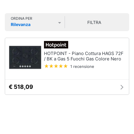
Smart
home
ORDINA PER
FILTRA
Rilevanza
Videogiochi
Prezzo più basso
Prezzo più alto
Valutazioni
Audio
e
HOTPOINT - Piano Cottura HAGS 72F
musica
/ BK a Gas 5 Fuochi Gas Colore Nero
1 recensione
Clima
€ 518,09
Arredo
Brico
e
Giardinaggio
Salute