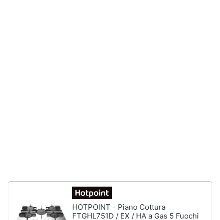
e
igiene
Beauty
Giocattoli
Prima
infanzia
Fotografia
Casalinghi
Abbigliamento
HOTPOINT - Piano Cottura
Sport
FTGHL751D / EX / HA a Gas 5 Fuochi