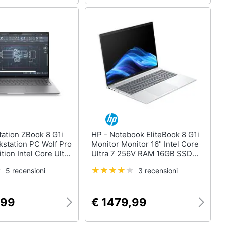
HP - Notebook EliteBook 8 G1i
kstation PC Wolf Pro
Monitor Monitor 16" Intel Core
tion Intel Core Ultra
Ultra 7 256V RAM 16GB SSD
itor 16" Touch
512GB Windows 11 Pro
5 recensioni
3 recensioni
M 32GB SSD 1TB
X 500 Ada 4GB
 Pro Argento
,99
€ 1479,99