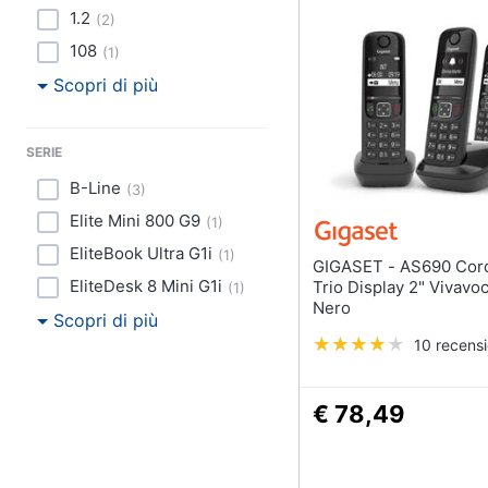
1.2
(
2
)
108
(
1
)
Scopri di più
SERIE
B-Line
(
3
)
Elite Mini 800 G9
(
1
)
EliteBook Ultra G1i
(
1
)
GIGASET - AS690 Cordless
EliteDesk 8 Mini G1i
Trio Display 2" Vivavo
(
1
)
Nero
Scopri di più
10 recensi
€ 78,49