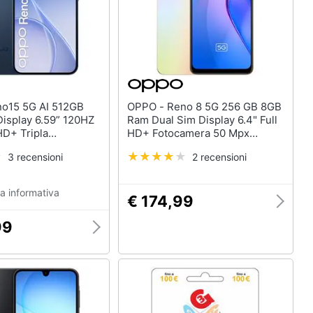
OPPO - Reno 8 5G 256 GB 8GB
isplay 6.59” 120HZ
Ram Dual Sim Display 6.4" Full
D+ Tripla
HD+ Fotocamera 50 Mpx
 50+50+8MP, Selfie
Android Shimmer Gold
3 recensioni
2 recensioni
Sim (nano+eSim)
 Snapdragon 7 Gen4
wilight Black.
a informativa
€ 174,99
99