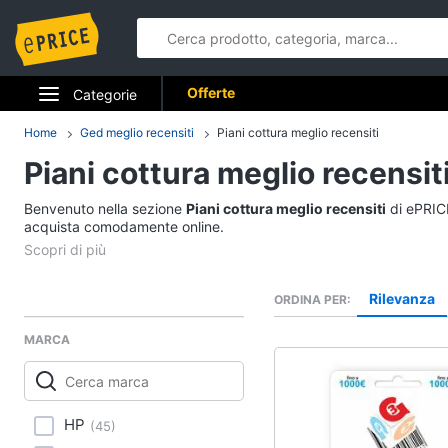
Offerte
Categorie
Elettrodomestici
Home
Ged meglio recensiti
Piani cottura meglio recensiti
Piani cottura meglio recensit
Informatica
Benvenuto nella sezione
Piani cottura meglio recensiti
di ePRICE
Telefonia
acquista comodamente online.
Tv e Home Cinema
Rilevanza
ORDINA PER
Smart home
MARCA
Videogiochi
Audio e musica
HP
(
45
)