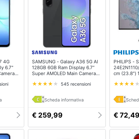
SAMSUNG - Galaxy A36 5G AI
PHILIPS - Serie 1000
y 6.7"
128GB 6GB Ram Display 6.7”
24E2N1110/
Camera
Super AMOLED Main Camera
cm (23.8") 
ybrid
50MP NanoSIM + eSIM USB
Full HD LC
ioni
545 recensioni
 G99
Type-C Snapdragon 6 Gen 3
Android 15 5000 mAh Awesome
Black Italia
a
Scheda informativa
Sched
€ 259,99
€ 72,4