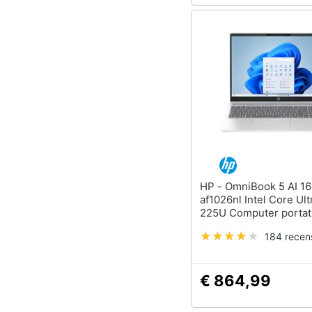
HP - OmniBook 5 AI 16-
af1026nl Intel Core Ult
225U Computer portati
cm (16") 2K 16 GB LP
184 recens
SDRAM 512 GB SSD Wi
(802.11ax) Windows 11
PC Argento
€ 864,99