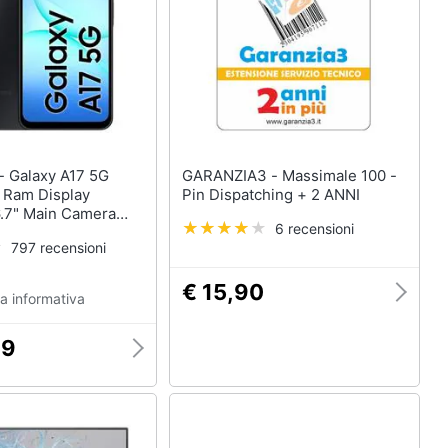
 5G
GARANZIA3 - Massimale 100 -
Ram Display
Pin Dispatching + 2 ANNI
.7" Main Camera
6 recensioni
Type-C Dual
797 recensioni
ida Android 15
0 5000 mAh Black
€ 15,90
a informativa
99