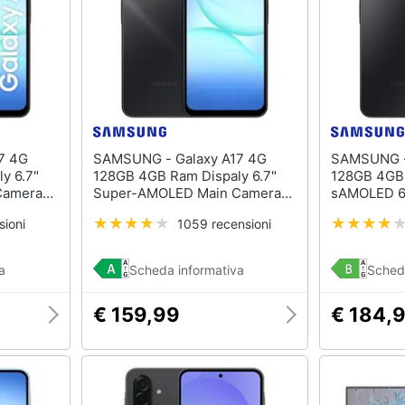
SAMSUNG - Galaxy A17 4G
SAMSUNG - Galaxy A17
y 6.7"
128GB 4GB Ram Dispaly 6.7"
128GB 4GB 
Camera
Super-AMOLED Main Camera
sAMOLED 6
ybrid
50MP Dual nanoSim Hybrid
50MP USB 
sioni
1059 recensioni
 G99
USB Type-C MediaTek G99
nanoSim ibr
5000 mAh Black
Exynos 133
a
Scheda informativa
Sched
€ 159,99
€ 184,