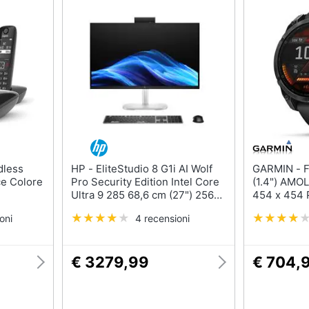
HP - EliteStudio 8 G1i AI Wolf
GARMIN - Fenix 8 3,56 cm
ce Colore
Pro Security Edition Intel Core
(1.4") AMO
Ultra 9 285 68,6 cm (27") 2560
454 x 454 
x 1440 Pixel Touch screen PC
Nero Wi-Fi 
oni
4 recensioni
All-in-one 32 GB DDR5-
SDRAM 1 TB SSD Windows 11
Pro Wi-Fi 7 (802.11be) AI PC
€ 3279,99
€ 704,
Argento