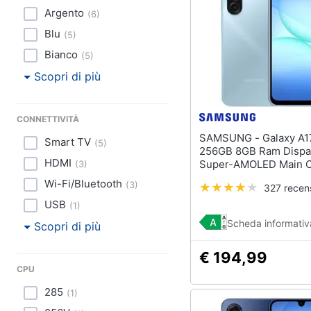
Argento
(
6
)
Blu
(
5
)
Bianco
(
5
)
Scopri di più
CONNETTIVITÀ
SAMSUNG - Galaxy A17 4G
Smart TV
(
5
)
256GB 8GB Ram Dispal
HDMI
Super-AMOLED Main 
(
3
)
50MP Dual nanoSim H
Wi-Fi/Bluetooth
(
3
)
327 recens
USB Type-C MediaTek
5000 mAh Light Blue
USB
(
1
)
Scheda informativ
Scopri di più
€ 194,99
CPU
285
(
1
)