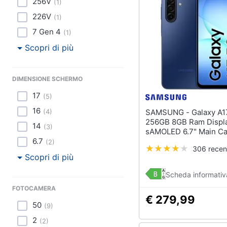
256V
(
1
)
226V
(
1
)
7 Gen 4
(
1
)
Scopri di più
DIMENSIONE SCHERMO
17
(
5
)
16
SAMSUNG - Galaxy A17 5G
(
4
)
256GB 8GB Ram Displ
14
(
3
)
sAMOLED 6.7" Main C
50MP USB Type-C Dua
6.7
(
2
)
306 recen
nanoSim ibrida Androi
Scopri di più
Exynos 1330 5000 mA
Scheda informativ
FOTOCAMERA
€ 279,99
50
(
9
)
2
(
2
)