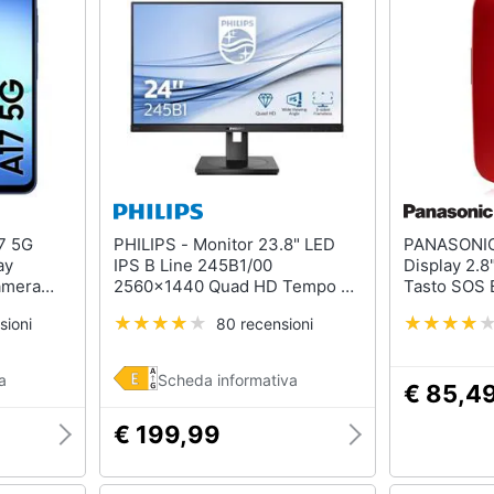
PHILIPS - Monitor 23.8" LED
PANASONIC - Senior 
ay
IPS B Line 245B1/00
Display 2.8
amera
2560x1440 Quad HD Tempo di
Tasto SOS 
l
Risposta 4 ms
Rosso - Ital
sioni
80 recensioni
d 15
h Blue
a
Scheda informativa
€ 85,4
€ 199,99