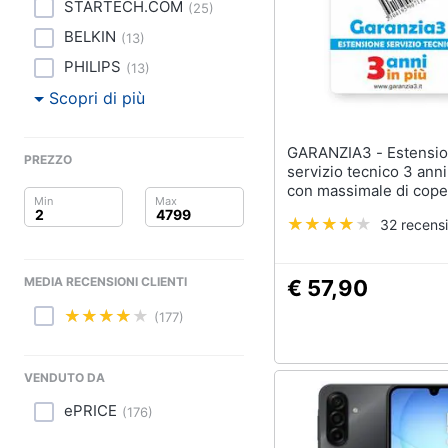
Clima
STARTECH.COM
(
25
)
BELKIN
(
13
)
Arredo
PHILIPS
(
13
)
Brico e Giardinaggio
Scopri di più
Salute e igiene
GARANZIA3 - Estensione del
PREZZO
servizio tecnico 3 anni
Beauty
con massimale di cope
1000 Euro
Giocattoli
32 recensi
Prima infanzia
MEDIA RECENSIONI CLIENTI
€ 57,90
Fotografia
(177)
Casalinghi
VENDUTO DA
Abbigliamento
ePRICE
(
176
)