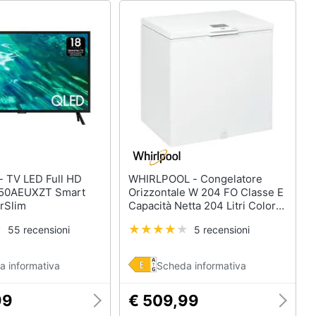
 HD
WHIRLPOOL - Congelatore
50AEUXZT Smart
Orizzontale W 204 FO Classe E
izen AirSlim
Capacità Netta 204 Litri Colore
Bianco
55 recensioni
5 recensioni
a informativa
Scheda informativa
99
€ 509,99