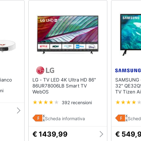
, Bianco
LG - TV LED 4K Ultra HD 86"
SAMSUNG - TV LED Full
86UR78006LB Smart TV
32" QE32Q
ni
WebOS
TV T
392 recensioni
Scheda informativa
Sched
€ 1439,99
€ 549,