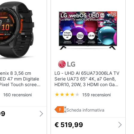
LG - UHD AI 65UA73006LA TV
LED 47 mm Digitale
Serie UA73 65'' 4K, a7 Gen8,
Pixel Touch screen
HDR10, 20W, 3 HDMI con Game
GPS (satellitare)
Optimizer, Smart TV WebOS 25
160 recensioni
159 recensioni
Scheda informativa
99
€ 519,99