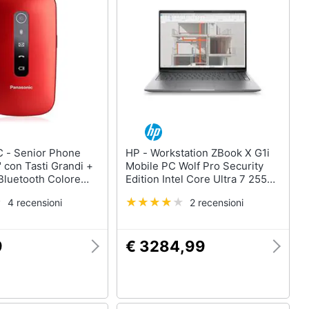
Phone
HP - Workstation ZBook X G1i
" con Tasti Grandi +
Mobile PC Wolf Pro Security
Bluetooth Colore
Edition Intel Core Ultra 7 255H
ia
Monitor 16" WUXGA RAM 32GB
4 recensioni
2 recensioni
SSD 1TB NVIDIA RTX PRO 2000
Blackwell 8GB Windows 11 Pro
Argento
9
€ 3284,99