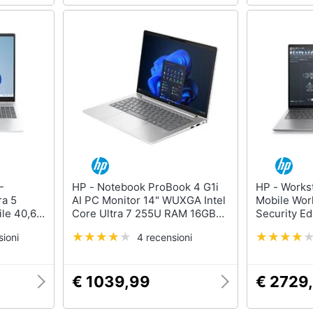
HP - Notebook ProBook 4 G1i
HP - Workstation ZBook 8 G1i
ra 5
AI PC Monitor 14" WUXGA Intel
Mobile Wor
le 40,6
Core Ultra 7 255U RAM 16GB
Security Edi
DDR5x-
SSD 512GB 4xUSB Windows 11
7 255H Mon
ioni
4 recensioni
-Fi 6
Pro
WUXGA RA
 Home AI
NVIDIA RT
Windows 11
€ 1039,99
€ 2729