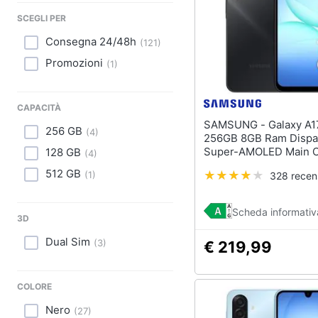
Sport
SCEGLI PER
Animali
Consegna 24/48h
(
121
)
Promozioni
(
1
)
Motori
Libri, cd e dvd
CAPACITÀ
SAMSUNG - Galaxy A17 4G
Festività e ricorrenze
256 GB
(
4
)
256GB 8GB Ram Dispal
Super-AMOLED Main 
128 GB
(
4
)
Promozioni
50MP Dual nanoSim H
512 GB
(
1
)
328 recen
USB Type-C MediaTek
5000 mAh Black
Scheda informativ
3D
Dual Sim
(
3
)
€ 219,99
COLORE
Nero
(
27
)