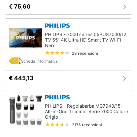
€ 75,60
Animali
Motori
PHILIPS - 7000 series 55PUS7000/12
TV 55" 4K Ultra HD Smart TV Wi-Fi
Nero
Libri,
cd
28 recensioni
e
Scheda informativa
dvd
€ 445,13
Festività
e
ricorrenze
PHILIPS - Regolabarba MG7940/15
Promozioni
All-in-One Trimmer Serie 7000 Colore
Grigio
3176 recensioni
Servizi