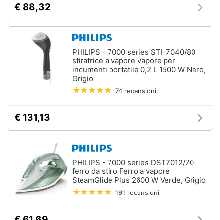
€ 88,32
Assistenza
clienti
Esci
PHILIPS - 7000 series STH7040/80
stiratrice a vapore Vapore per
indumenti portatile 0,2 L 1500 W Nero,
Grigio
74 recensioni
€ 131,13
PHILIPS - 7000 series DST7012/70
ferro da stiro Ferro a vapore
SteamGlide Plus 2600 W Verde, Grigio
191 recensioni
€ 61,69