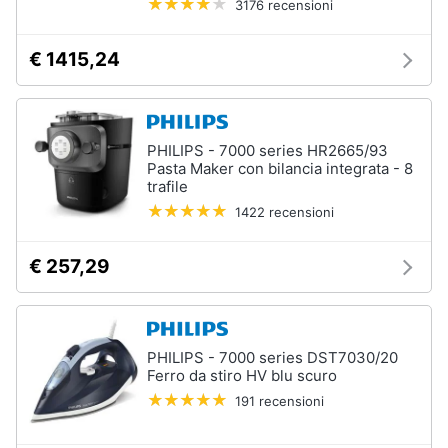
3176 recensioni
e
igiene
€ 1415,24
Beauty
Giocattoli
PHILIPS - 7000 series HR2665/93
Pasta Maker con bilancia integrata - 8
trafile
Prima
1422 recensioni
infanzia
€ 257,29
Fotografia
Casalinghi
PHILIPS - 7000 series DST7030/20
Ferro da stiro HV blu scuro
Abbigliamento
191 recensioni
Sport