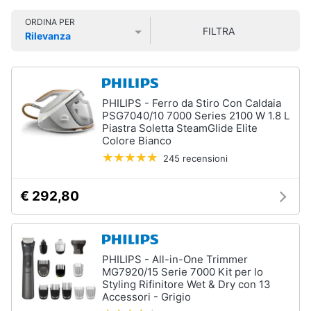
Smart
ORDINA PER
home
FILTRA
Rilevanza
Prezzo più basso
Prezzo più alto
Valutazioni
Videogiochi
Audio
PHILIPS - Ferro da Stiro Con Caldaia
e
PSG7040/10 7000 Series 2100 W 1.8 L
musica
Piastra Soletta SteamGlide Elite
Colore Bianco
245 recensioni
Clima
€ 292,80
Arredo
Brico
e
PHILIPS - All-in-One Trimmer
Giardinaggio
MG7920/15 Serie 7000 Kit per lo
Styling Rifinitore Wet & Dry con 13
Accessori - Grigio
Salute