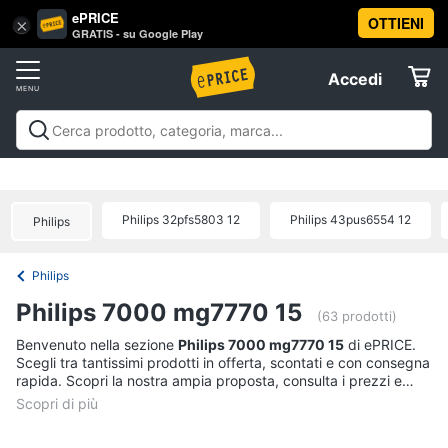
ePRICE
OTTIENI
Vai
×
Accedi
GRATIS - su Google Play
al
Registrati
menu
Accedi
Offerte
Offerte
Elettrodomestici
Philips 32pfs5803 12
Philips 43pus6554 12
Philips
Informatica
Philips
Telefonia
Philips 7000 mg7770 15
(63 prodotti)
Tv
Benvenuto nella sezione
Philips 7000 mg7770 15
di ePRICE.
Scegli tra tantissimi prodotti in offerta, scontati e con consegna
e
rapida. Scopri la nostra ampia proposta, consulta i prezzi e
Home
acquista comodamente online.
Cinema