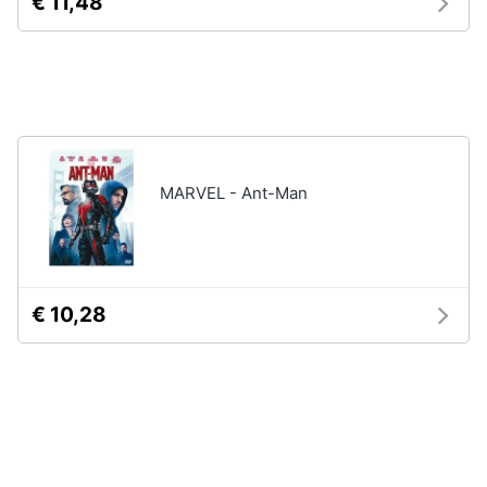
€ 11,48
Assistenza
clienti
Esci
MARVEL - Ant-Man
€ 10,28