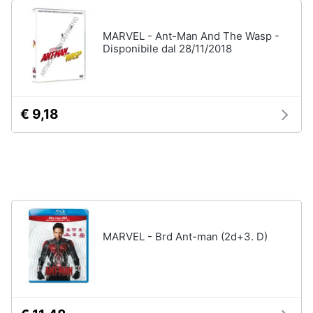
Vedi
tutti
Animali
MARVEL - Ant-Man And The Wasp -
Disponibile dal 28/11/2018
Motori
Personaggi
cristiano
Libri,
ronaldo
€ 9,18
cd
Me
e
contro
dvd
Te
Sean
connery
Festività
e
Barbara
ricorrenze
D'Urso
MARVEL - Brd Ant-man (2d+3. D)
Vedi
Promozioni
tutti
Servizi