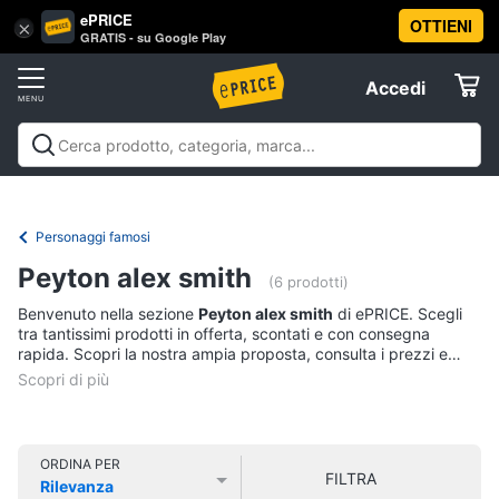
ePRICE
OTTIENI
Vai
×
Accedi
GRATIS - su Google Play
al
Registrati
menu
Accedi
Libri,
Offerte
cd
e
Libri, cd e dvd
Libri
Dvd e Blu-ray
Cd
dvd
Elettrodomestici
musicali
Personaggi
Offerte
Personaggi famosi
Libri
Informatica
Peyton alex smith
Religione
(6 prodotti)
e
Benvenuto nella sezione
Peyton alex smith
di ePRICE. Scegli
Spiritualità
Telefonia
tra tantissimi prodotti in offerta, scontati e con consegna
Attualità,
rapida. Scopri la nostra ampia proposta, consulta i prezzi e
politica
acquista comodamente online.
Tv
e
e
diritto
Home
Libri
Cinema
di
ORDINA PER
FILTRA
Cucina
Rilevanza