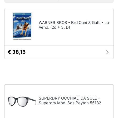
Prezzo più basso
Prezzo più alto
Valutazioni
Libri
Smart
di
home
Arte,
Design
e
WARNER BROS - Brd Cani & Gatti - La
Videogiochi
Architettura
Vend. (2d + 3. D)
Vedi
Audio
tutti
e
musica
€ 38,15
Dvd
Clima
e
Blu-
ray
Arredo
Blu-
Ray
Brico
Blu-
e
SUPERDRY OCCHIALI DA SOLE -
Ray
Giardinaggio
Superdry Mod. Sds Peyton 55182
Musica
Classica
Salute
Walt