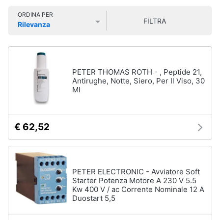
Libri
Smart
di
ORDINA PER
home
FILTRA
Arte,
Rilevanza
Design
Prezzo più basso
Prezzo più alto
Valutazioni
e
Videogiochi
Architettura
Vedi
Audio
PETER THOMAS ROTH - , Peptide 21,
tutti
e
Antirughe, Notte, Siero, Per Il Viso, 30
Ml
musica
Dvd
Clima
e
€ 62,52
Blu-
ray
Arredo
Blu-
Ray
Brico
PETER ELECTRONIC - Avviatore Soft
Blu-
e
Starter Potenza Motore A 230 V 5.5
Ray
Kw 400 V / ac Corrente Nominale 12 A
Giardinaggio
Musica
Duostart 5,5
Classica
Salute
Walt