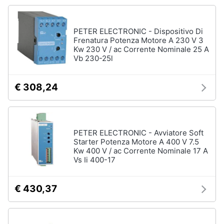
Vedi
tutti
Animali
PETER ELECTRONIC - Dispositivo Di
Frenatura Potenza Motore A 230 V 3
Motori
Kw 230 V / ac Corrente Nominale 25 A
Personaggi
Vb 230-25l
cristiano
Libri,
ronaldo
cd
€ 308,24
Me
e
contro
dvd
Te
Sean
connery
PETER ELECTRONIC - Avviatore Soft
Festività
Starter Potenza Motore A 400 V 7.5
e
Barbara
Kw 400 V / ac Corrente Nominale 17 A
ricorrenze
D'Urso
Vs Ii 400-17
Vedi
Promozioni
tutti
€ 430,37
Servizi