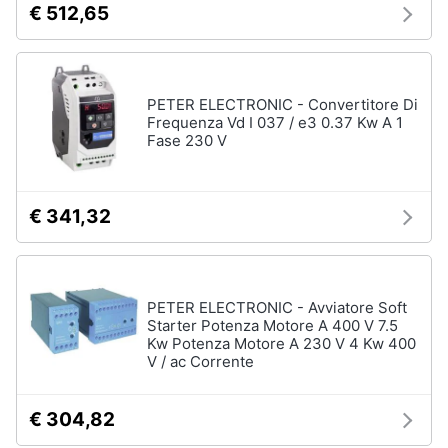
€ 512,65
disney
e
film
igiene
DVD
Film
Beauty
PETER ELECTRONIC - Convertitore Di
Vedi
Frequenza Vd I 037 / e3 0.37 Kw A 1
tutti
Fase 230 V
Giocattoli
Prima
€ 341,32
Cd
infanzia
musicali
Colonne
Fotografia
Sonore
CD
PETER ELECTRONIC - Avviatore Soft
Musicali
Starter Potenza Motore A 400 V 7.5
Casalinghi
Kw Potenza Motore A 230 V 4 Kw 400
Musica
V / ac Corrente
Leggera
Abbigliamento
Musica
Jazz
€ 304,82
Sport