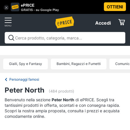
ePRICE
OTTIENI
Vai
×
Accedi
GRATIS - su Google Play
al
Registrati
menu
Accedi
Libri,
Offerte
cd
e
Libri, cd e dvd
Libri
Dvd e Blu-ray
Cd
dvd
Elettrodomestici
musicali
Personaggi
Offerte
Gialli, Spy e Fantasy
Bambini, Ragazzi e Fumetti
Comunica
Libri
Informatica
Religione
e
Personaggi famosi
Spiritualità
Telefonia
Peter North
(484 prodotti)
Attualità,
politica
Benvenuto nella sezione
Tv
Peter North
di ePRICE. Scegli tra
e
tantissimi prodotti in offerta, scontati e con consegna rapida.
e
diritto
Scopri la nostra ampia proposta, consulta i prezzi e acquista
Home
Libri
comodamente online.
Cinema
di
Cucina