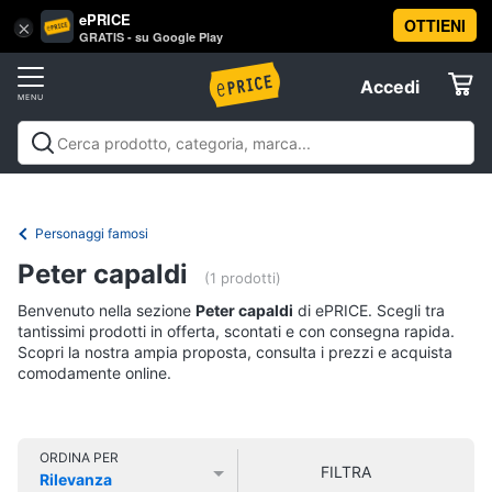
ePRICE
OTTIENI
Vai
×
Accedi
GRATIS - su Google Play
al
Registrati
menu
Accedi
Libri,
Offerte
cd
e
Libri, cd e dvd
Libri
Dvd e Blu-ray
Cd
dvd
Elettrodomestici
musicali
Personaggi
Offerte
Personaggi famosi
Libri
Informatica
Peter capaldi
Religione
(1 prodotti)
e
Benvenuto nella sezione
Peter capaldi
di ePRICE. Scegli tra
Spiritualità
Telefonia
tantissimi prodotti in offerta, scontati e con consegna rapida.
Attualità,
Scopri la nostra ampia proposta, consulta i prezzi e acquista
politica
comodamente online.
Tv
e
e
diritto
Home
Libri
Cinema
di
ORDINA PER
FILTRA
Cucina
Rilevanza