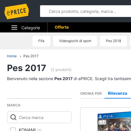
Offerte
Categorie
Elettrodomestici
Fifa
Videogiochi di sport
Pes 2018
Informatica
Home
Pes 2017
Pes 2017
Telefonia
(2 prodotti)
Tv e Home Cinema
Benvenuto nella sezione
Pes 2017
di ePRICE. Scegli tra tantissi
Smart home
Rilevanza
ORDINA PER
Videogiochi
MARCA
Audio e musica
KONAMI
(
1
)