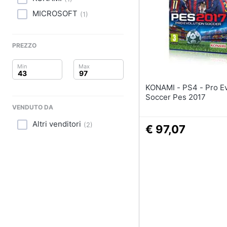
Clima
MICROSOFT
(
1
)
Arredo
Brico e Giardinaggio
PREZZO
Salute e igiene
KONAMI - PS4 - Pro Evolution
Beauty
Soccer Pes 2017
VENDUTO DA
Giocattoli
Altri venditori
(
2
)
€ 97,07
Prima infanzia
Fotografia
Casalinghi
Abbigliamento