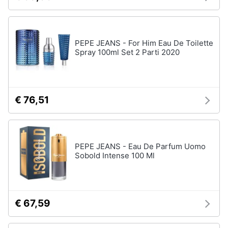
Vedi
Assistenza
tutti
clienti
PEPE JEANS - For Him Eau De Toilette
Esci
Spray 100ml Set 2 Parti 2020
Igiene
e
Cura
del
corpo
€ 76,51
Shampoo
Shampoo
antigiallo
Deodorante
PEPE JEANS - Eau De Parfum Uomo
Sobold Intense 100 Ml
Sapone
Vedi
tutti
€ 67,59
Make