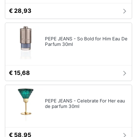
elettrico
€ 28,93
Animali
Crema
depilatoria
Regolabarba
Motori
PEPE JEANS - So Bold for Him Eau De
Vedi
Parfum 30ml
tutti
Libri,
cd
e
dvd
Manicure
€ 15,68
e
pedicure
Festività
e
Smalto
ricorrenze
semipermanente
PEPE JEANS - Celebrate For Her eau
Gel
de parfum 30ml
unghie
Promozioni
Acetone
Servizi
Smalto
€ 58,95