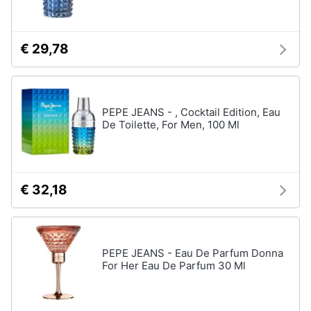
tutti
€ 29,78
Migliori
prodotti
beauty
Miglior
PEPE JEANS - , Cocktail Edition, Eau
crema
De Toilette, For Men, 100 Ml
antirughe
Miglior
shampoo
Miglior
€ 32,18
spazzolino
elettrico
Miglior
regolabarba
PEPE JEANS - Eau De Parfum Donna
For Her Eau De Parfum 30 Ml
Vedi
tutti