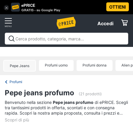
ePRICE
OTTIENI
Vai
×
Accedi
GRATIS - su Google Play
al
Registrati
menu
Accedi
Beauty
Offerte
Piccoli
Beauty
Piccoli elettrodomestici per la cura
elettrodomestici
Elettrodomestici
personale
Cura dei capelli
Igiene orale
Epilazione e
per
rasatura
Manicure e pedicure
Igiene e Cura del
la
Profumi uomo
Profumi donna
Alien 
Pepe Jeans
cura
corpo
Make up
Creme e cosmetici
Profumi
Migliori
Informatica
personale
prodotti beauty
Offerte
Dyson
Profumi
airwrap
Telefonia
Pepe jeans profumo
(21 prodotti)
Piastra
per
Tv
Benvenuto nella sezione
Pepe jeans profumo
di ePRICE. Scegli
capelli
tra tantissimi prodotti in offerta, scontati e con consegna
e
rapida. Scopri la nostra ampia proposta, consulta i prezzi e
Silk
Home
epil
acquista comodamente online.
Cinema
Phon