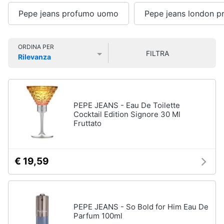
Smart
Vedi
Pepe jeans profumo uomo
Pepe jeans london p
home
tutti
Videogiochi
ORDINA PER
FILTRA
Rilevanza
Cura
Prezzo più basso
Prezzo più alto
Valutazioni
dei
Audio
capelli
e
Shampoo
musica
PEPE JEANS - Eau De Toilette
Tinta
Cocktail Edition Signore 30 Ml
capelli
Clima
Fruttato
Maschera
capelli
Arredo
Spazzola
€ 19,59
Vedi
Brico
tutti
e
Giardinaggio
PEPE JEANS - So Bold for Him Eau De
Parfum 100ml
Salute
Igiene