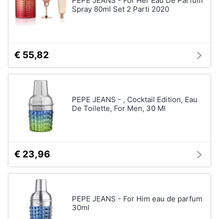
PEPE JEANS - For Her Eau De Parfum
Oli
Spray 80ml Set 2 Parti 2020
essenziali
Scrub
viso
€ 55,82
Vedi
tutti
PEPE JEANS - , Cocktail Edition, Eau
Profumi
De Toilette, For Men, 30 Ml
Profumi
uomo
Profumi
donna
€ 23,96
Alien
profumo
Chloe
profumo
PEPE JEANS - For Him eau de parfum
30ml
Vedi