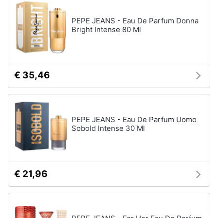
up
PEPE JEANS - Eau De Parfum Donna
Smalto
Bright Intense 80 Ml
semipermanente
Eyeliner
Rossetti
Acetone
€ 35,46
Vedi
tutti
PEPE JEANS - Eau De Parfum Uomo
Sobold Intense 30 Ml
Creme
e
cosmetici
Olio
€ 21,96
di
ricino
Maschera
viso