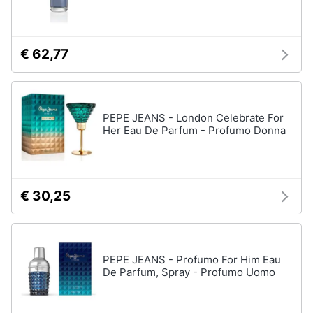
orale
e
igiene
Spazzolino
elettrico
€ 62,77
Spazzolino
Beauty
elettrico
oral
b
Giocattoli
Idropulsore
PEPE JEANS - London Celebrate For
Her Eau De Parfum - Profumo Donna
Collutorio
Prima
infanzia
Vedi
tutti
Fotografia
€ 30,25
Casalinghi
Epilazione
e
rasatura
PEPE JEANS - Profumo For Him Eau
Abbigliamento
De Parfum, Spray - Profumo Uomo
Silk
epil
Sport
Rasoio