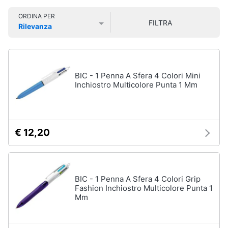
Smart
ORDINA PER
home
FILTRA
Rilevanza
Prezzo più basso
Prezzo più alto
Valutazioni
Videogiochi
Audio
BIC - 1 Penna A Sfera 4 Colori Mini
e
Inchiostro Multicolore Punta 1 Mm
musica
Clima
€ 12,20
Arredo
Brico
BIC - 1 Penna A Sfera 4 Colori Grip
e
Fashion Inchiostro Multicolore Punta 1
Mm
Giardinaggio
Salute