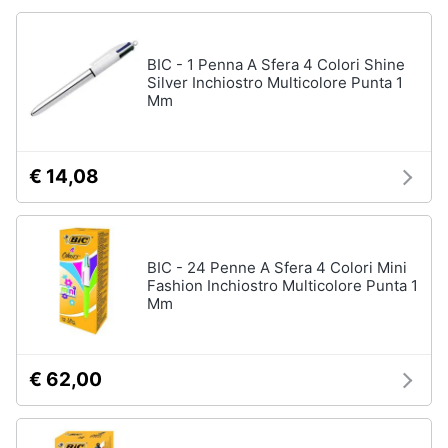
Animali
BIC - 1 Penna A Sfera 4 Colori Shine
Silver Inchiostro Multicolore Punta 1
Motori
Mm
Libri,
cd
€ 14,08
e
dvd
Festività
BIC - 24 Penne A Sfera 4 Colori Mini
Fashion Inchiostro Multicolore Punta 1
e
Mm
ricorrenze
Promozioni
€ 62,00
Servizi