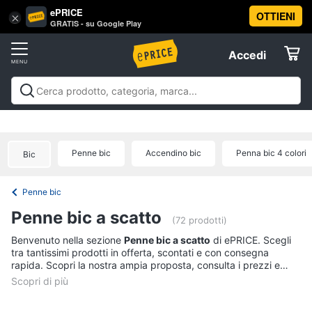
ePRICE
OTTIENI
Vai
×
Accedi
GRATIS - su Google Play
al
Registrati
menu
Accedi
Offerte
Offerte
Elettrodomestici
Penne bic
Accendino bic
Penna bic 4 colori
Bic
Informatica
Penne bic
Telefonia
Penne bic a scatto
(72 prodotti)
Tv
Benvenuto nella sezione
Penne bic a scatto
di ePRICE. Scegli
tra tantissimi prodotti in offerta, scontati e con consegna
e
rapida. Scopri la nostra ampia proposta, consulta i prezzi e
Home
acquista comodamente online.
Cinema