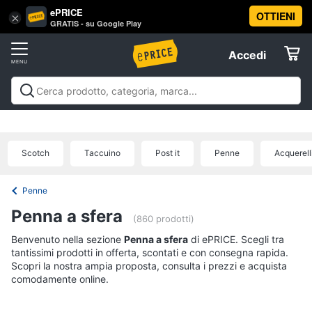
ePRICE
OTTIENI
Vai
×
Accedi
GRATIS - su Google Play
al
Registrati
menu
Accedi
Offerte
Offerte
Elettrodomestici
Scotch
Taccuino
Post it
Penne
Acquerell
Informatica
Penne
Telefonia
Penna a sfera
(860 prodotti)
Benvenuto nella sezione
Tv
Penna a sfera
di ePRICE. Scegli tra
tantissimi prodotti in offerta, scontati e con consegna rapida.
e
Scopri la nostra ampia proposta, consulta i prezzi e acquista
Home
comodamente online.
Cinema