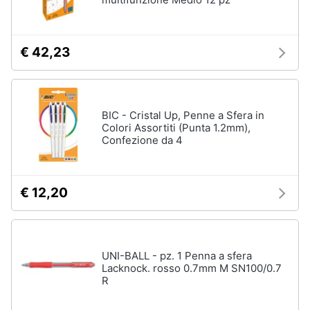
e
igiene
€ 42,23
Beauty
Giocattoli
BIC - Cristal Up, Penne a Sfera in
Colori Assortiti (Punta 1.2mm),
Prima
Confezione da 4
infanzia
Fotografia
€ 12,20
Casalinghi
UNI-BALL - pz. 1 Penna a sfera
Abbigliamento
Lacknock. rosso 0.7mm M SN100/0.7
R
Sport