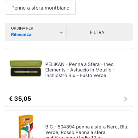
Smart
Penne a sfera montblanc
home
Videogiochi
ORDINA PER
FILTRA
Rilevanza
Prezzo più basso
Prezzo più alto
Valutazioni
Audio
e
musica
PELIKAN - Penna a Sfera - Ineo
Elements - Astuccio in Metallo -
Clima
Inchiostro Blu - Fusto Verde
Arredo
€ 35,05
Brico
e
Giardinaggio
BIC - 504894 penna a sfera Nero, Blu,
Verde, Rosso Penna a sfera
Salute
multifunzione Medio 12 pz