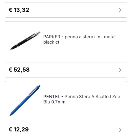
€ 13,32
Animali
Motori
PARKER - penna a sfera i. m. metal
black ct
Libri,
cd
e
dvd
€ 52,58
Festività
e
ricorrenze
PENTEL - Penna Sfera A Scatto I Zee
Blu 0.7mm
Promozioni
Servizi
€ 12,29