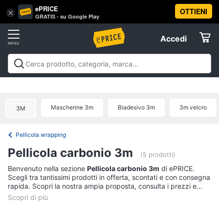
ePRICE
OTTIENI
Vai
×
Accedi
GRATIS - su Google Play
al
Registrati
menu
Accedi
Offerte
Offerte
Elettrodomestici
Mascherine 3m
Biadesivo 3m
3m velcro
3M
Informatica
Pellicola wrapping
Telefonia
Pellicola carbonio 3m
(5 prodotti)
Tv
Benvenuto nella sezione
Pellicola carbonio 3m
di ePRICE.
Scegli tra tantissimi prodotti in offerta, scontati e con consegna
e
rapida. Scopri la nostra ampia proposta, consulta i prezzi e
Home
acquista comodamente online.
Cinema