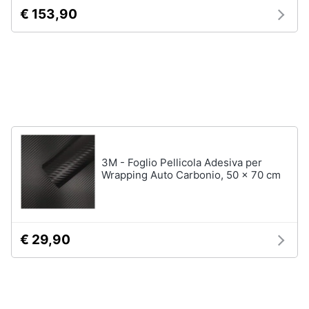
€ 153,90
Animali
Motori
Libri,
cd
e
dvd
3M - Foglio Pellicola Adesiva per
Wrapping Auto Carbonio, 50 x 70 cm
Festività
e
ricorrenze
€ 29,90
Promozioni
Servizi