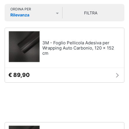
Smart
ORDINA PER
home
FILTRA
Rilevanza
Prezzo più basso
Prezzo più alto
Valutazioni
Videogiochi
Audio
3M - Foglio Pellicola Adesiva per
e
Wrapping Auto Carbonio, 120 x 152
musica
cm
Clima
€ 89,90
Arredo
Brico
e
Giardinaggio
Salute