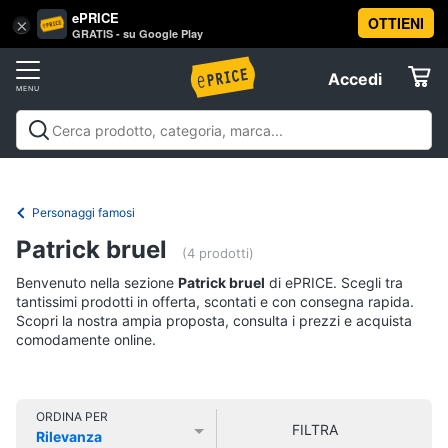
ePRICE
OTTIENI
Vai
×
Accedi
GRATIS - su Google Play
al
Registrati
menu
Accedi
Libri,
Offerte
cd
e
Libri, cd e dvd
Libri
Dvd e Blu-ray
Cd
dvd
Elettrodomestici
musicali
Personaggi
Offerte
Personaggi famosi
Libri
Informatica
Patrick bruel
Religione
(4 prodotti)
e
Benvenuto nella sezione
Patrick bruel
di ePRICE. Scegli tra
Spiritualità
Telefonia
tantissimi prodotti in offerta, scontati e con consegna rapida.
Attualità,
Scopri la nostra ampia proposta, consulta i prezzi e acquista
politica
comodamente online.
Tv
e
e
diritto
Home
Libri
Cinema
di
ORDINA PER
FILTRA
Cucina
Rilevanza