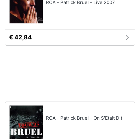
RCA - Patrick Bruel - Live 2007
disney
e
film
igiene
DVD
Film
Beauty
Vedi
€ 42,84
tutti
Giocattoli
Prima
Cd
infanzia
musicali
Colonne
Fotografia
Sonore
CD
Musicali
Casalinghi
Musica
Leggera
RCA - Patrick Bruel - On S'Etait Dit
Abbigliamento
Musica
Jazz
Sport