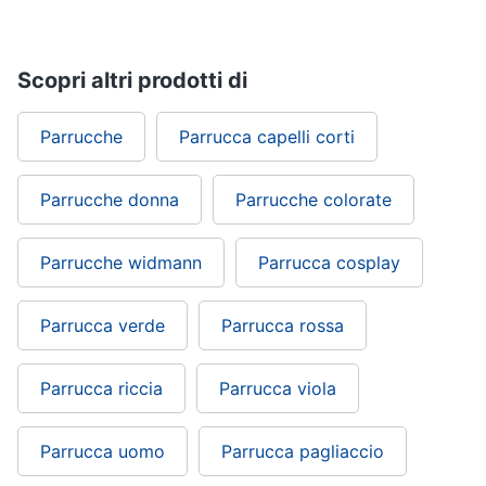
Regali
di
san
Scopri altri prodotti di
valentino
Per
chi
Parrucche
Parrucca capelli corti
ama
le
esperienze
Parrucche donna
Parrucche colorate
Per
gli
sportivi
Parrucche widmann
Parrucca cosplay
Per
gli
Parrucca verde
Parrucca rossa
amanti
della
beauty
routine
Parrucca riccia
Parrucca viola
Per
gli
amanti
Parrucca uomo
Parrucca pagliaccio
della
tecnologia