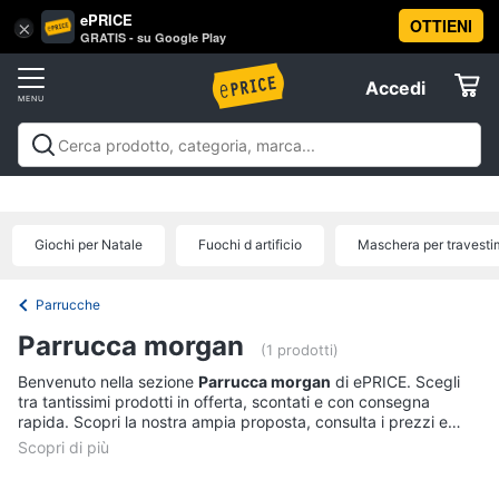
ePRICE
OTTIENI
Vai
×
Accedi
GRATIS - su Google Play
al
Registrati
menu
Accedi
Festività
Offerte
e
ricorrenze
Festività e ricorrenze
Catering
Organizzazione
Elettrodomestici
feste
Natale
Capodanno
Epifania
Regali di natale
Regali
Catering
di san valentino
Carnevale
Regali per la festa del
Giochi per Natale
Fuochi d artificio
Maschera per travesti
papà
Regali festa della mamma
Halloween
Boxing
Confetti
Informatica
days
Offerte
Segnaposto
Parrucche
Posate
Telefonia
Parrucca morgan
(1 prodotti)
Decorazioni
torte
Benvenuto nella sezione
Parrucca morgan
di ePRICE. Scegli
Tv
tra tantissimi prodotti in offerta, scontati e con consegna
e
Vedi
rapida. Scopri la nostra ampia proposta, consulta i prezzi e
Home
tutti
acquista comodamente online.
Cinema