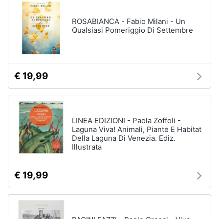
disney
e
film
igiene
ROSABIANCA - Fabio Milani - Un
DVD
Qualsiasi Pomeriggio Di Settembre
Film
Beauty
Vedi
tutti
Giocattoli
€ 19,99
Prima
Cd
infanzia
musicali
LINEA EDIZIONI - Paola Zoffoli -
Colonne
Laguna Viva! Animali, Piante E Habitat
Fotografia
Sonore
Della Laguna Di Venezia. Ediz.
Illustrata
CD
Musicali
Casalinghi
Musica
€ 19,99
Leggera
Abbigliamento
Musica
Jazz
Sport