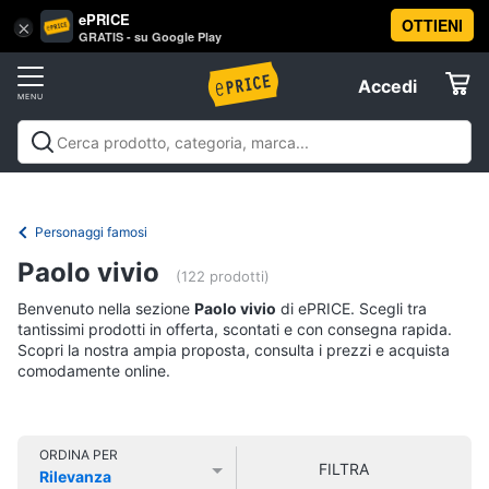
ePRICE
OTTIENI
Vai
×
Accedi
GRATIS - su Google Play
al
Registrati
menu
Accedi
Libri,
Offerte
cd
e
Libri, cd e dvd
Libri
Dvd e Blu-ray
Cd
dvd
Elettrodomestici
musicali
Personaggi
Offerte
Personaggi famosi
Libri
Informatica
Paolo vivio
Religione
(122 prodotti)
e
Benvenuto nella sezione
Paolo vivio
di ePRICE. Scegli tra
Spiritualità
Telefonia
tantissimi prodotti in offerta, scontati e con consegna rapida.
Attualità,
Scopri la nostra ampia proposta, consulta i prezzi e acquista
politica
comodamente online.
Tv
e
e
diritto
Home
Libri
Cinema
di
ORDINA PER
FILTRA
Cucina
Rilevanza