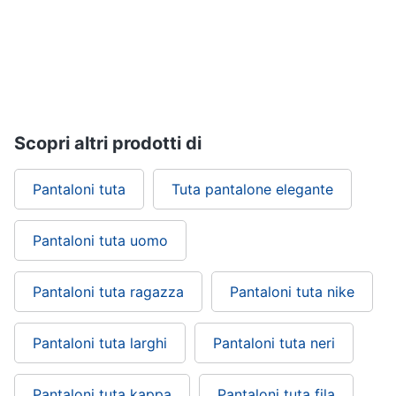
Gioielli
Anelli
Orecchini
Cavigliera
Scopri altri prodotti di
Collane
Vedi
Pantaloni tuta
Tuta pantalone elegante
tutti
Pantaloni tuta uomo
Pantaloni tuta ragazza
Pantaloni tuta nike
Pantaloni tuta larghi
Pantaloni tuta neri
Pantaloni tuta kappa
Pantaloni tuta fila