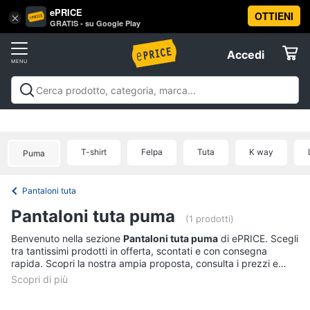
ePRICE
OTTIENI
Vai
×
Accedi
GRATIS - su Google Play
al
Registrati
menu
Accedi
Abbigliamento
Offerte
Donna
Abbigliamento
Donna
Uomo
Bambino
Scarpe
Accessori
Vest
Elettrodomestici
Intimo
donna
T-shirt
Felpa
Tuta
K way
Puma
Top
Informatica
Cappotto
Pantaloni tuta
donna
Telefonia
Pantaloni tuta puma
Felpa
(1 prodotti)
donna
Tv
Benvenuto nella sezione
Pantaloni tuta puma
di ePRICE. Scegli
tra tantissimi prodotti in offerta, scontati e con consegna
Vedi
e
rapida. Scopri la nostra ampia proposta, consulta i prezzi e
tutti
Home
acquista comodamente online.
Cinema