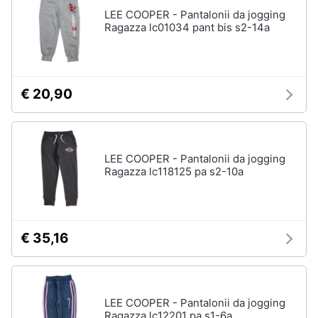
Assistenza
LEE COOPER - Pantalonii da jogging
Tuta
clienti
Ragazza lc01034 pant bis s2-14a
Pantaloni
Esci
Vedi
tutti
€ 20,90
Orologi
Apple
LEE COOPER - Pantalonii da jogging
Watch
Ragazza lc118125 pa s2-10a
Smartwatch
Orologi
uomo
€ 35,16
Orologi
donna
Vedi
tutti
LEE COOPER - Pantalonii da jogging
Ragazza lc12201 pa s1-6a