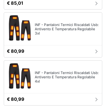
€ 85,01
neonati
e
igiene
Copertina
neonato
Beauty
Vedi
INF - Pantaloni Termici Riscaldati Usb:
tutti
Antivento E Temperatura Regolabile
3xl
Giocattoli
Prima
Scarpe
€ 80,99
infanzia
Sneakers
Scarpe
Fotografia
nike
Anfibi
INF - Pantaloni Termici Riscaldati Usb:
Antivento E Temperatura Regolabile
Casalinghi
Ciabatte
4xl
Vedi
Abbigliamento
tutti
€ 80,99
Sport