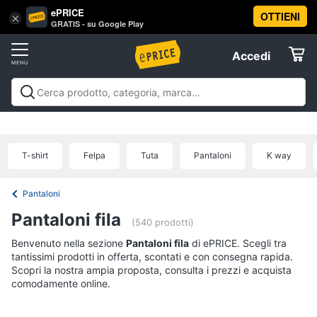
ePRICE
OTTIENI
Vai
×
Accedi
GRATIS - su Google Play
al
Registrati
menu
Accedi
Abbigliamento
Offerte
Donna
Abbigliamento
Donna
Uomo
Bambino
Scarpe
Accessori
Vest
Elettrodomestici
Intimo
donna
T-shirt
Felpa
Tuta
Pantaloni
K way
Top
Informatica
Cappotto
Pantaloni
donna
Telefonia
Pantaloni fila
Felpa
(540 prodotti)
donna
Benvenuto nella sezione
Tv
Pantaloni fila
di ePRICE. Scegli tra
tantissimi prodotti in offerta, scontati e con consegna rapida.
Vedi
e
tutti
Scopri la nostra ampia proposta, consulta i prezzi e acquista
Home
comodamente online.
Cinema