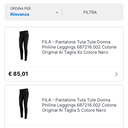
Smart
Uomo
ORDINA PER
home
FILTRA
Felpa
Rilevanza
uomo
Prezzo più basso
Prezzo più alto
Valutazioni
Videogiochi
Cravatta
Piumino
uomo
Audio
FILA - Pantalone Tuta Tute Donna
e
Philine Leggings 687216 002 Cotone
Giacca
Original Ai Taglia Xs Colore Nero
musica
uomo
Vedi
Clima
tutti
€ 85,01
Arredo
Bambino
Brico
FILA - Pantalone Tuta Tute Donna
Scarpe
e
Philine Leggings 687216 002 Cotone
bambino
Original Ai Taglia S Colore Nero
Giardinaggio
Sandali
bambina
Salute
Vestiti