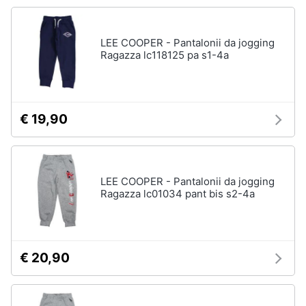
Accessori
Animali
Sigaretta
LEE COOPER - Pantalonii da jogging
elettronica
Ragazza lc118125 pa s1-4a
Motori
Borse
Occhiali
da
Libri,
vista
cd
€ 19,90
e
Occhiali
da
dvd
sole
LEE COOPER - Pantalonii da jogging
Vedi
Festività
tutti
Ragazza lc01034 pant bis s2-4a
e
ricorrenze
Promozioni
Vestiari
€ 20,90
T-
shirt
Servizi
Felpa