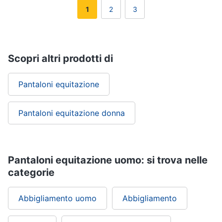
1
2
3
Gioielli
Anelli
Orecchini
Scopri altri prodotti di
Cavigliera
Collane
Pantaloni equitazione
Vedi
tutti
Pantaloni equitazione donna
Pantaloni equitazione uomo: si trova nelle
categorie
Abbigliamento uomo
Abbigliamento