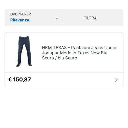
Smart
Uomo
home
Felpa
ORDINA PER
FILTRA
uomo
Rilevanza
Videogiochi
Prezzo più basso
Prezzo più alto
Valutazioni
Cravatta
Piumino
uomo
Audio
e
HKM TEXAS - Pantaloni Jeans Uomo
Giacca
musica
Jodhpur Modello Texas New Blu
uomo
Scuro / blu Scuro
Vedi
Clima
tutti
€ 150,87
Arredo
Bambino
Brico
Scarpe
e
bambino
Giardinaggio
Sandali
bambina
Salute
Vestiti