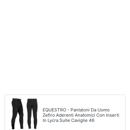
Accessori
Animali
Sigaretta
elettronica
Motori
Borse
Occhiali
da
Libri,
vista
cd
e
Occhiali
da
dvd
sole
Vedi
Festività
tutti
e
ricorrenze
Promozioni
Vestiari
EQUESTRO - Pantaloni Da Uomo
T-
Zefiro Aderenti Anatomici Con Inserti
shirt
Servizi
In Lycra Sulle Caviglie 46
Felpa