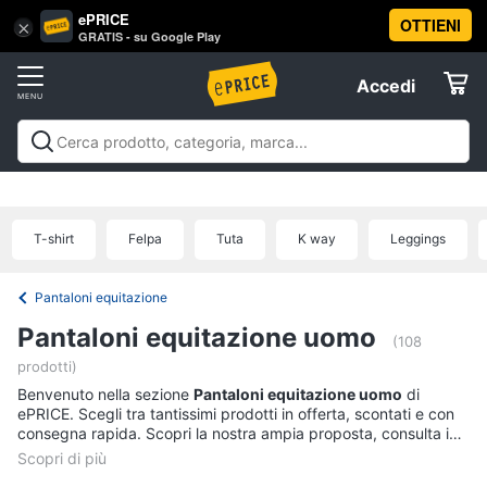
ePRICE
OTTIENI
Vai
×
Accedi
GRATIS - su Google Play
al
Registrati
menu
Accedi
Abbigliamento
Offerte
Donna
Abbigliamento
Donna
Uomo
Bambino
Scarpe
Accessori
Vest
Elettrodomestici
Intimo
donna
T-shirt
Felpa
Tuta
K way
Leggings
Top
Informatica
Cappotto
Pantaloni equitazione
donna
Telefonia
Pantaloni equitazione uomo
Felpa
(108
donna
prodotti)
Tv
Benvenuto nella sezione
Pantaloni equitazione uomo
di
Vedi
e
ePRICE. Scegli tra tantissimi prodotti in offerta, scontati e con
tutti
Home
consegna rapida. Scopri la nostra ampia proposta, consulta i
Cinema
prezzi e acquista comodamente online.