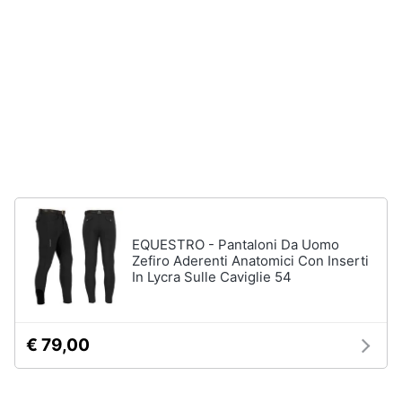
neonati
e
igiene
Copertina
neonato
Beauty
Vedi
tutti
Giocattoli
Prima
Scarpe
infanzia
Sneakers
Scarpe
EQUESTRO - Pantaloni Da Uomo
Fotografia
nike
Zefiro Aderenti Anatomici Con Inserti
Anfibi
In Lycra Sulle Caviglie 54
Casalinghi
Ciabatte
Vedi
Abbigliamento
€ 79,00
tutti
Sport