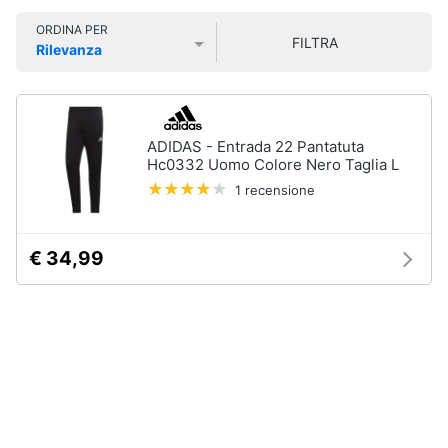
Smart
Uomo
ORDINA PER
home
FILTRA
Felpa
Rilevanza
uomo
Prezzo più basso
Prezzo più alto
Valutazioni
Videogiochi
Cravatta
Piumino
uomo
Audio
ADIDAS - Entrada 22 Pantatuta
e
Hc0332 Uomo Colore Nero Taglia L
Giacca
musica
uomo
1 recensione
Vedi
Clima
tutti
€ 34,99
Arredo
Bambino
Brico
Scarpe
e
bambino
Giardinaggio
Sandali
bambina
Salute
Vestiti