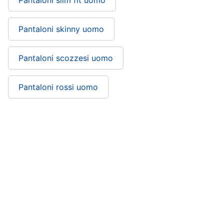
Pantaloni slim fit uomo
Pantaloni skinny uomo
Pantaloni scozzesi uomo
Pantaloni rossi uomo
Pantaloni adidas uomo: si trova nelle
categorie
Abbigliamento uomo
Abbigliamento
Vestiari
Abbigliamento sportivo