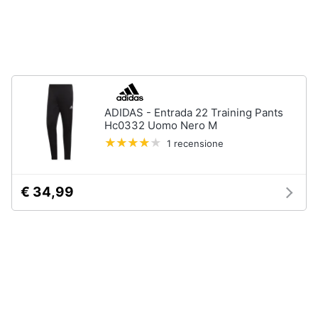
neonati
e
igiene
Copertina
neonato
Beauty
Vedi
tutti
Giocattoli
ADIDAS - Entrada 22 Training Pants
Hc0332 Uomo Nero M
Prima
Scarpe
1 recensione
infanzia
Sneakers
Scarpe
€ 34,99
Fotografia
nike
Anfibi
Casalinghi
Ciabatte
Vedi
Abbigliamento
tutti
Sport