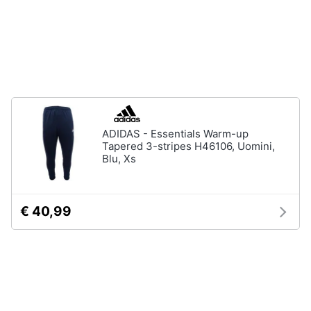
Gioielli
Anelli
Orecchini
Cavigliera
Collane
ADIDAS - Essentials Warm-up
Vedi
Tapered 3-stripes H46106, Uomini,
tutti
Blu, Xs
€ 40,99