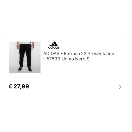
Assistenza
Tuta
clienti
Pantaloni
Esci
Vedi
tutti
ADIDAS - Entrada 22 Presentation
Orologi
H57533 Uomo Nero S
Apple
Watch
Smartwatch
€ 27,99
Orologi
uomo
Orologi
donna
Vedi
tutti