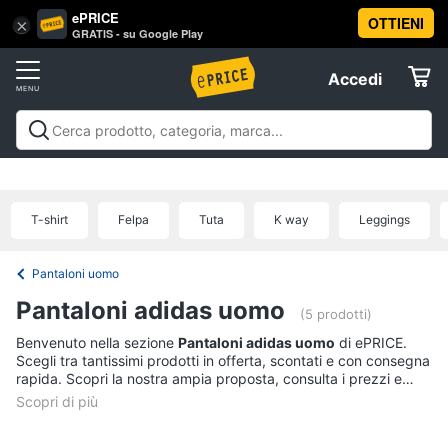
ePRICE
OTTIENI
Vai
×
Accedi
GRATIS - su Google Play
al
Registrati
menu
Accedi
Abbigliamento
Offerte
Donna
Abbigliamento
Donna
Uomo
Bambino
Scarpe
Accessori
Vest
Elettrodomestici
Intimo
donna
T-shirt
Felpa
Tuta
K way
Leggings
Top
Informatica
Cappotto
Pantaloni uomo
donna
Telefonia
Pantaloni adidas uomo
Felpa
(5 prodotti)
donna
Benvenuto nella sezione
Pantaloni adidas uomo
di ePRICE.
Tv
Scegli tra tantissimi prodotti in offerta, scontati e con consegna
Vedi
e
rapida. Scopri la nostra ampia proposta, consulta i prezzi e
tutti
Home
acquista comodamente online.
Cinema