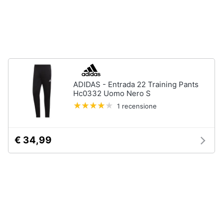
Accessori
Animali
Sigaretta
elettronica
Motori
Borse
Occhiali
da
Libri,
vista
ADIDAS - Entrada 22 Training Pants
cd
Hc0332 Uomo Nero S
e
Occhiali
da
dvd
1 recensione
sole
Vedi
Festività
€ 34,99
tutti
e
ricorrenze
Promozioni
Vestiari
T-
shirt
Servizi
Felpa