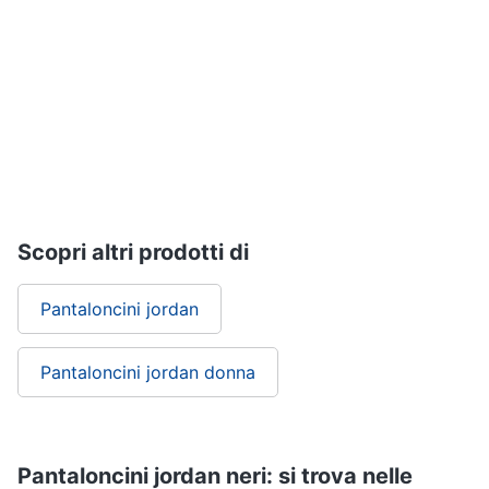
Assistenza
Tuta
clienti
Pantaloni
Esci
Vedi
tutti
Orologi
Apple
Scopri altri prodotti di
Watch
Smartwatch
Pantaloncini jordan
Orologi
uomo
Pantaloncini jordan donna
Orologi
donna
Vedi
tutti
Pantaloncini jordan neri: si trova nelle