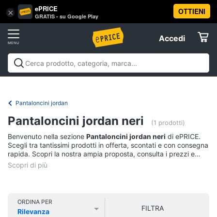
ePRICE
OTTIENI
Vai
×
Accedi
GRATIS - su Google Play
al
Registrati
menu
Accedi
Abbigliamento
Offerte
Donna
Abbigliamento
Donna
Uomo
Bambino
Scarpe
Accessori
Vest
Elettrodomestici
Intimo
donna
Pantaloncini jordan
Top
Informatica
Pantaloncini jordan neri
(1 prodotti)
Cappotto
donna
Benvenuto nella sezione
Pantaloncini jordan neri
di ePRICE.
Telefonia
Scegli tra tantissimi prodotti in offerta, scontati e con consegna
Felpa
rapida. Scopri la nostra ampia proposta, consulta i prezzi e
donna
acquista comodamente online.
Tv
Vedi
e
tutti
Home
Cinema
ORDINA PER
FILTRA
Rilevanza