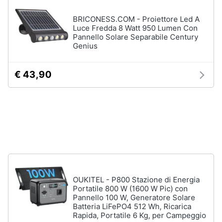
Assistenza
Materiale
clienti
BRICONESS.COM - Proiettore Led A
elettrico
Luce Fredda 8 Watt 950 Lumen Con
Pannello Solare Separabile Century
Batteria
Esci
Genius
Pannello
solare
€ 43,90
Interruttori
Adattatore
Vedi
tutti
Coltivazione
e
Semina
OUKITEL - P800 Stazione di Energia
Portatile 800 W (1600 W Pic) con
Irrigazione
Pannello 100 W, Generatore Solare
Carriola
Batteria LiFePO4 512 Wh, Ricarica
Rapida, Portatile 6 Kg, per Campeggio
Zappa