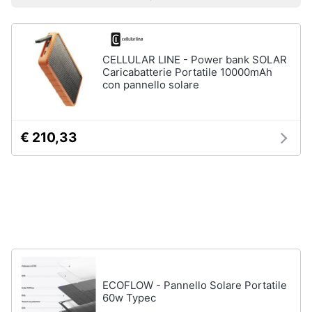
Prezzo più basso
Prezzo più alto
Valutazioni
Vedi
Smart
tutti
home
CELLULAR LINE - Power bank SOLAR
Videogiochi
Caricabatterie Portatile 10000mAh
Insetticidi
con pannello solare
e
Audio
trappole
e
Zanzariere
musica
€ 210,33
Zanzariere
magnetiche
Clima
Zanzariere
a
rullo
Arredo
Trappola
per
Brico
topi
e
Vedi
Giardinaggio
tutti
ECOFLOW - Pannello Solare Portatile
60w Typec
Salute