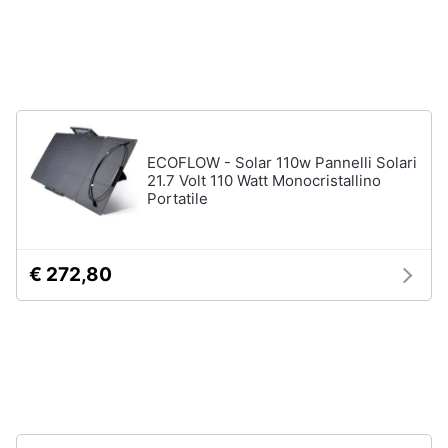
Fresa
Animali
Vetreria
Vedi
Motori
tutti
Libri,
ECOFLOW - Solar 110w Pannelli Solari
cd
21.7 Volt 110 Watt Monocristallino
Imbiancare
e
Portatile
e
dvd
dipingere
Pittura
Festività
€ 272,80
Vernice
e
ricorrenze
Stucco
Sverniciatore
Promozioni
Vedi
tutti
Servizi