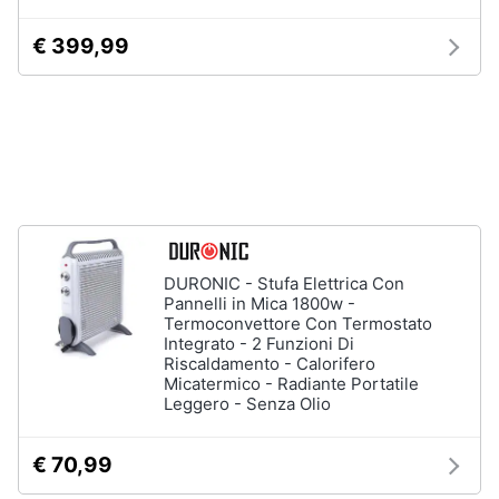
Nebulizzatore
€ 399,99
Vedi
tutti
Sicurezza
e
automazione
casa
Telecamere
DURONIC - Stufa Elettrica Con
Pannelli in Mica 1800w -
Termostato
Termoconvettore Con Termostato
Telecamere
Integrato - 2 Funzioni Di
videosorveglianza
Riscaldamento - Calorifero
Micatermico - Radiante Portatile
Cronotermostato
Leggero - Senza Olio
Vedi
tutti
€ 70,99