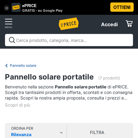
ePRICE
OTTIENI
Vai
×
Accedi
GRATIS - su Google Play
al
Registrati
menu
Accedi
Brico
Offerte
e
Giardinaggio
Brico e Giardinaggio
Utensili elettrici e
Elettrodomestici
manuali
Insetticidi e trappole
Macchinari e utensili da
Utensili
giardinaggio
Falegnameria
Imbiancare e
Pannello solare
elettrici
dipingere
Materiale elettrico
Coltivazione e
Informatica
e
Pannello solare portatile
Semina
Sicurezza e automazione casa
Offerte
manuali
(7 prodotti)
Benvenuto nella sezione
Pannello solare portatile
di ePRICE.
Trapani
Telefonia
Scegli tra tantissimi prodotti in offerta, scontati e con consegna
Livella
rapida. Scopri la nostra ampia proposta, consulta i prezzi e
acquista comodamente online.
Generatore
Tv
di
e
corrente
Home
Sega
Cinema
ORDINA PER
circolare
FILTRA
Rilevanza