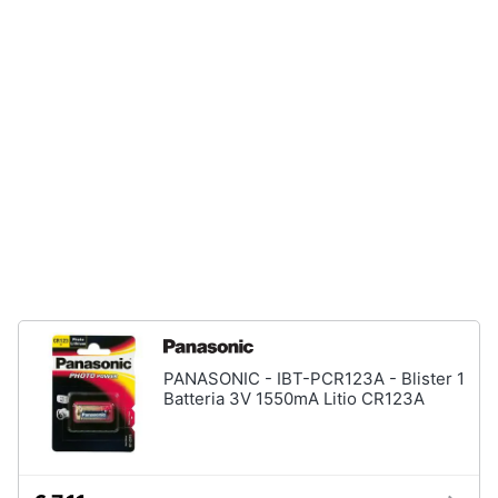
e
igiene
Beauty
Giocattoli
Prima
infanzia
Fotografia
Casalinghi
PANASONIC - IBT-PCR123A - Blister 1
Batteria 3V 1550mA Litio CR123A
Abbigliamento
Sport