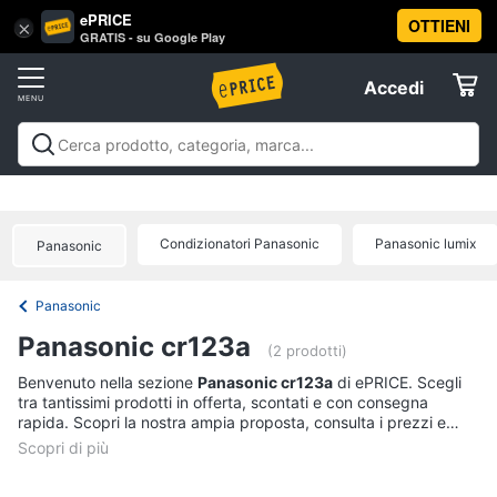
ePRICE
OTTIENI
Vai
×
Accedi
GRATIS - su Google Play
al
Registrati
menu
Accedi
Offerte
Offerte
Elettrodomestici
Condizionatori Panasonic
Panasonic lumix
Panasonic
Informatica
Panasonic
Telefonia
Panasonic cr123a
(2 prodotti)
Tv
Benvenuto nella sezione
Panasonic cr123a
di ePRICE. Scegli
tra tantissimi prodotti in offerta, scontati e con consegna
e
rapida. Scopri la nostra ampia proposta, consulta i prezzi e
Home
acquista comodamente online.
Cinema