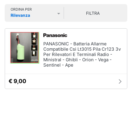
Smart
ORDINA PER
home
FILTRA
Rilevanza
Prezzo più basso
Prezzo più alto
Valutazioni
Videogiochi
Audio
PANASONIC - Batteria Allarme
e
Compatibile Csi Lt3015 Pila Cr123 3v
musica
Per Rilevatori E Terminali Radio -
Ministral - Ghibli - Orion - Vega -
Sentinel - Ape
Clima
€ 9,00
Arredo
Brico
e
Giardinaggio
Salute