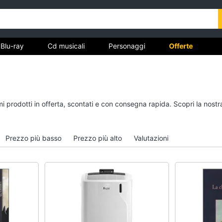
Blu-ray
Cd musicali
Personaggi
Offerte
vd
Dvd e Blu-ray
Cd musicali
imi prodotti in offerta, scontati e con consegna rapida. Scopri la no
à
Blu-Ray
Colonne Sonore
itto
Blu-Ray Musica Classica
CD Musicali
Prezzo più basso
Prezzo più alto
Valutazioni
Walt disney film
Musica Leggera
DVD Film
Musica Jazz
Vedi tutti
Vedi tutti