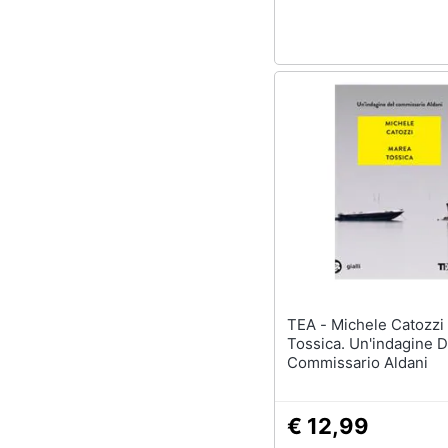
Sport
Animali
Motori
Libri, cd e dvd
Festività e ricorrenze
Promozioni
TEA - Michele Catozzi - Marea
Tossica. Un'indagine D
Commissario Aldani
€ 12,99