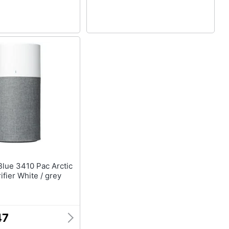
rifier White / grey
47