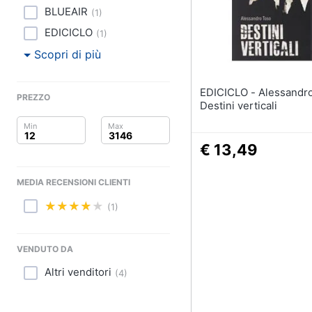
Clima
BLUEAIR
(
1
)
Arredo
EDICICLO
(
1
)
Scopri di più
Brico e Giardinaggio
EDICICLO - Alessandro Toso -
Salute e igiene
PREZZO
Destini verticali
Beauty
€ 13,49
Giocattoli
MEDIA RECENSIONI CLIENTI
Prima infanzia
(1)
Fotografia
VENDUTO DA
Casalinghi
Altri venditori
(
4
)
Abbigliamento