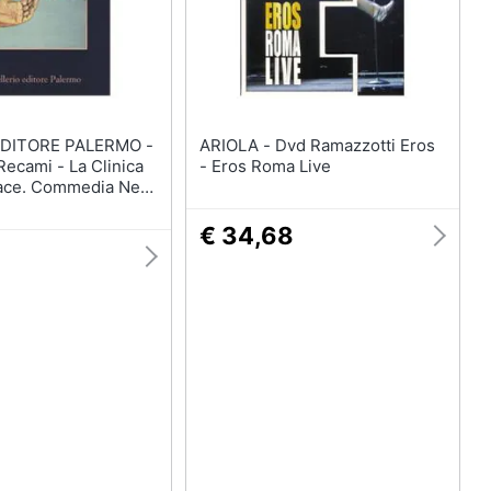
EDITORE PALERMO -
ARIOLA - Dvd Ramazzotti Eros
ecami - La Clinica
- Eros Roma Live
ace. Commedia Nera
€ 34,68
9