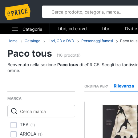
Libri, cd e dvd
Libri
Dvd e 
Categorie
Elettrodomestici
Home
Catalogo
Libri, CD e DVD
Personaggi famosi
Paco tous
Libri, cd e d
Paco tous
Informatica
(10 prodotti)
Libri
Benvenuto nella sezione
Paco tous
di ePRICE. Scegli tra tantiss
Telefonia
Religione e Spiritualit
online.
Attualità, politica e dir
Tv e Home Cinema
Rilevanza
ORDINA PER
Libri di Cucina
Smart home
Libri di Arte, Design e
MARCA
Architettura
Videogiochi
Vedi tutti
Audio e musica
TEA
(
1
)
ARIOLA
(
1
)