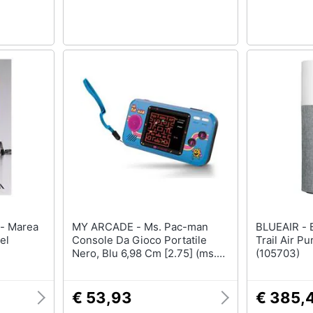
MY ARCADE - Ms. Pac-man
BLUEAIR - Blue 3410 Pac Arctic
el
Console Da Gioco Portatile
Trail Air Pu
Nero, Blu 6,98 Cm [2.75] (ms.
(105703)
Pac Man Retro Player [3 Games
In 1])
€ 53,93
€ 385,