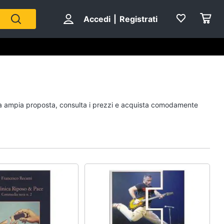
Accedi
|
Registrati
Personaggi
stra ampia proposta, consulta i prezzi e acquista comodamente
cristiano ronaldo
Me contro Te
Sean connery
Barbara D'Urso
Vedi tutti