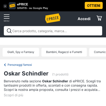
ePRICE
OTTIENI
Vai
×
Accedi
GRATIS - su Google Play
al
Registrati
menu
Accedi
Libri,
Offerte
cd
e
Libri, cd e dvd
Libri
Dvd e Blu-ray
Cd
dvd
Elettrodomestici
musicali
Personaggi
Offerte
Gialli, Spy e Fantasy
Bambini, Ragazzi e Fumetti
Comunica
Libri
Informatica
Religione
e
Personaggi famosi
Spiritualità
Telefonia
Oskar Schindler
(1 prodotti)
Attualità,
politica
Benvenuto nella sezione
Oskar Schindler
di ePRICE. Scegli tra
Tv
e
tantissimi prodotti in offerta, scontati e con consegna rapida.
e
diritto
Scopri la nostra ampia proposta, consulta i prezzi e acquista
Home
Libri
comodamente online.
Cinema
di
Cucina