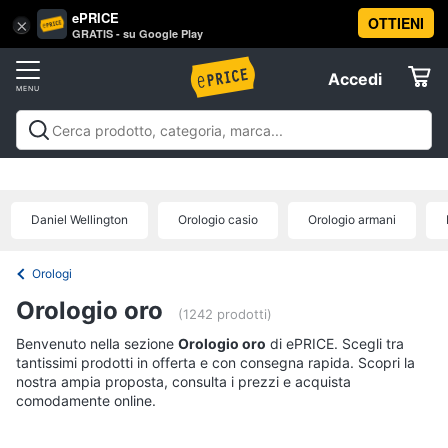
ePRICE
OTTIENI
Vai
×
Accedi
GRATIS - su Google Play
al
Registrati
menu
Accedi
Abbigliamento
Offerte
Donna
Abbigliamento
Donna
Uomo
Bambino
Scarpe
Accessori
Vest
Elettrodomestici
Intimo
donna
Daniel Wellington
Orologio casio
Orologio armani
Top
Informatica
Cappotto
Orologi
donna
Telefonia
Orologio oro
Felpa
(1242 prodotti)
donna
Benvenuto nella sezione
Tv
Orologio oro
di ePRICE. Scegli tra
tantissimi prodotti in offerta e con consegna rapida. Scopri la
Vedi
e
tutti
nostra ampia proposta, consulta i prezzi e acquista
Home
comodamente online.
Cinema