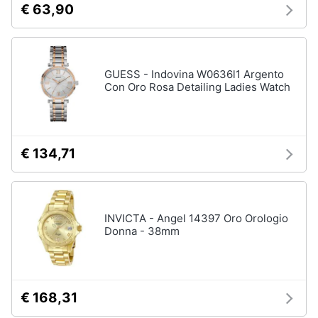
€ 63,90
neonati
e
igiene
Copertina
neonato
Beauty
Vedi
GUESS - Indovina W0636l1 Argento
tutti
Con Oro Rosa Detailing Ladies Watch
Giocattoli
Prima
Scarpe
€ 134,71
infanzia
Sneakers
Scarpe
Fotografia
nike
Anfibi
INVICTA - Angel 14397 Oro Orologio
Donna - 38mm
Casalinghi
Ciabatte
Vedi
Abbigliamento
tutti
€ 168,31
Sport