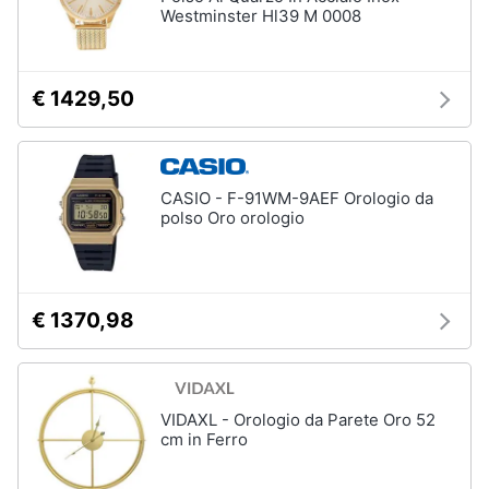
Westminster Hl39 M 0008
Gioielli
Anelli
€ 1429,50
Orecchini
Cavigliera
Collane
CASIO - F-91WM-9AEF Orologio da
polso Oro orologio
Vedi
tutti
€ 1370,98
VIDAXL - Orologio da Parete Oro 52
cm in Ferro