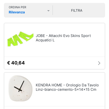
Smart
Uomo
ORDINA PER
home
FILTRA
Felpa
Rilevanza
uomo
Prezzo più basso
Prezzo più alto
Valutazioni
Videogiochi
Cravatta
Piumino
uomo
Audio
JOBE - Attacchi Evo Skins Sport
e
Acquatici L
Giacca
musica
uomo
Vedi
Clima
tutti
€ 40,64
Arredo
Bambino
Brico
KENDRA HOME - Orologio Da Tavolo
Scarpe
e
Linz-bianco-cemento-5x14x15 Cm
bambino
Giardinaggio
Sandali
bambina
Salute
Vestiti