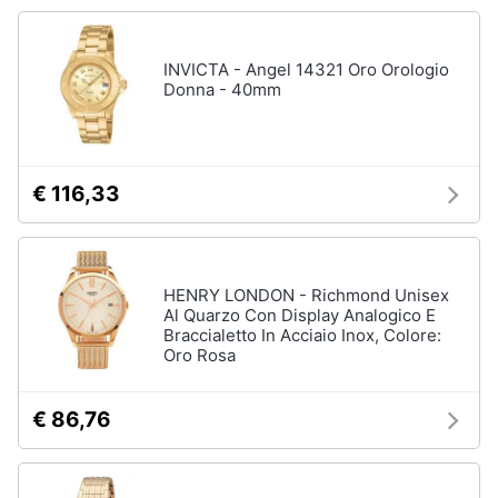
Accessori
Animali
Sigaretta
INVICTA - Angel 14321 Oro Orologio
elettronica
Donna - 40mm
Motori
Borse
Occhiali
da
Libri,
vista
cd
€ 116,33
e
Occhiali
da
dvd
sole
HENRY LONDON - Richmond Unisex
Vedi
Festività
tutti
Al Quarzo Con Display Analogico E
e
Braccialetto In Acciaio Inox, Colore:
ricorrenze
Oro Rosa
Promozioni
Vestiari
€ 86,76
T-
shirt
Servizi
Felpa