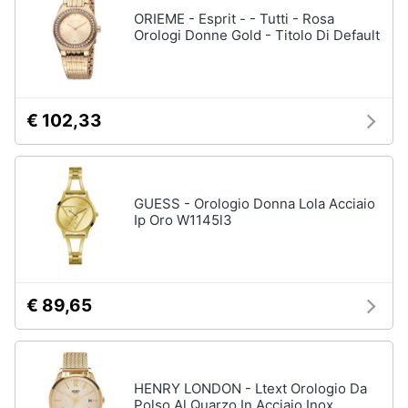
Assistenza
ORIEME - Esprit - - Tutti - Rosa
Tuta
clienti
Orologi Donne Gold - Titolo Di Default
Pantaloni
Esci
Vedi
tutti
€ 102,33
Orologi
Apple
GUESS - Orologio Donna Lola Acciaio
Watch
Ip Oro W1145l3
Smartwatch
Orologi
uomo
€ 89,65
Orologi
donna
Vedi
tutti
HENRY LONDON - Ltext Orologio Da
Polso Al Quarzo In Acciaio Inox