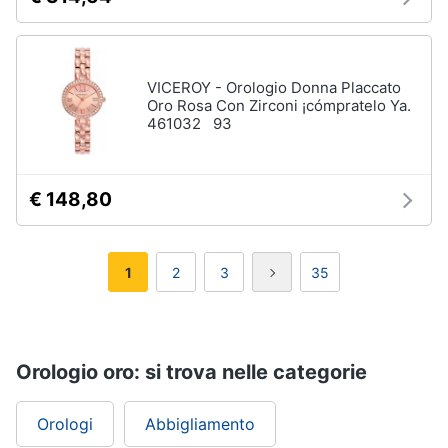
VICEROY - Orologio Donna Placcato
Oro Rosa Con Zirconi ¡cómpratelo Ya.
461032 93
€ 148,80
1
2
3
35
Orologio oro: si trova nelle categorie
Orologi
Abbigliamento