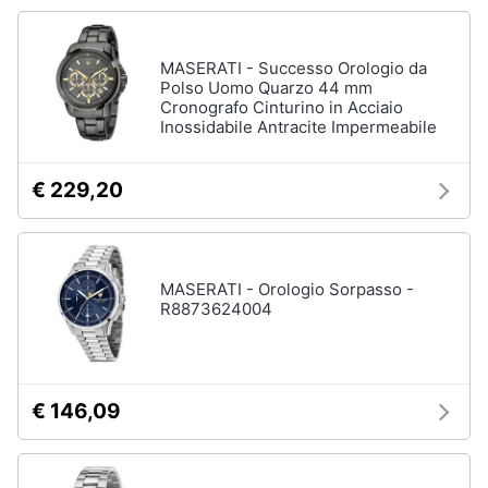
Accessori
Animali
Sigaretta
MASERATI - Successo Orologio da
elettronica
Polso Uomo Quarzo 44 mm
Motori
Cronografo Cinturino in Acciaio
Borse
Inossidabile Antracite Impermeabile
Occhiali
da
Libri,
vista
cd
€ 229,20
e
Occhiali
da
dvd
sole
MASERATI - Orologio Sorpasso -
Vedi
Festività
tutti
R8873624004
e
ricorrenze
Promozioni
Vestiari
€ 146,09
T-
shirt
Servizi
Felpa