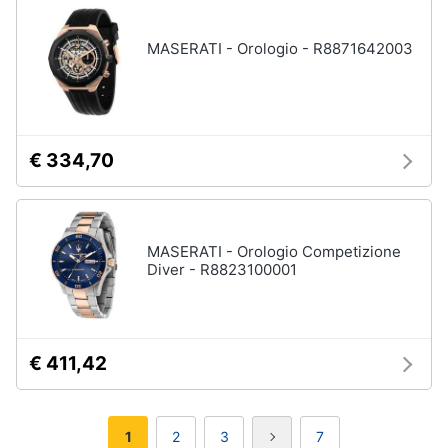
MASERATI - Orologio - R8871642003
€ 334,70
MASERATI - Orologio Competizione
Diver - R8823100001
€ 411,42
1
2
3
7