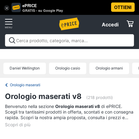
ePRICE
OTTIENI
Vai
×
Accedi
GRATIS - su Google Play
al
Registrati
menu
Accedi
Abbigliamento
Offerte
Donna
Abbigliamento
Donna
Uomo
Bambino
Scarpe
Accessori
Vest
Elettrodomestici
Intimo
donna
Daniel Wellington
Orologio casio
Orologio armani
Top
Informatica
Cappotto
Orologio maserati
donna
Telefonia
Orologio maserati v8
Felpa
(218 prodotti)
donna
Benvenuto nella sezione
Orologio maserati v8
di ePRICE.
Tv
Scegli tra tantissimi prodotti in offerta, scontati e con consegna
Vedi
e
rapida. Scopri la nostra ampia proposta, consulta i prezzi e
tutti
Home
acquista comodamente online.
Cinema