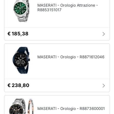
Assistenza
MASERATI - Orologio Attrazione -
Tuta
clienti
R8853151017
Pantaloni
Esci
Vedi
tutti
€ 185,38
Orologi
Apple
MASERATI - Orologio - R8871612046
Watch
Smartwatch
Orologi
uomo
€ 238,80
Orologi
donna
Vedi
tutti
MASERATI - Orologio - R8873600001