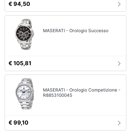
€ 94,50
neonati
e
igiene
Copertina
neonato
Beauty
Vedi
MASERATI - Orologio Successo
tutti
Giocattoli
Prima
Scarpe
€ 105,81
infanzia
Sneakers
Scarpe
Fotografia
nike
Anfibi
MASERATI - Orologio Competizione -
R8853100045
Casalinghi
Ciabatte
Vedi
Abbigliamento
tutti
€ 99,10
Sport