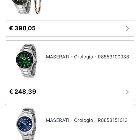
Gioielli
Anelli
€ 390,05
Orecchini
Cavigliera
Collane
MASERATI - Orologio - R8853100038
Vedi
tutti
€ 248,39
MASERATI - Orologio - R8853151013