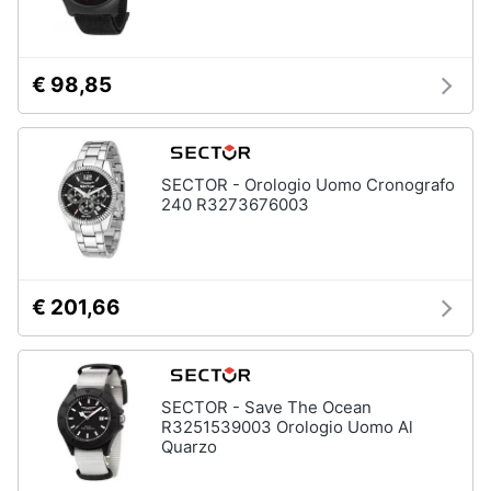
neonati
e
igiene
Copertina
neonato
€ 98,85
Beauty
Vedi
tutti
Giocattoli
SECTOR - Orologio Uomo Cronografo
240 R3273676003
Prima
Scarpe
infanzia
Sneakers
Scarpe
Fotografia
nike
€ 201,66
Anfibi
Casalinghi
Ciabatte
SECTOR - Save The Ocean
Vedi
Abbigliamento
R3251539003 Orologio Uomo Al
tutti
Quarzo
Sport