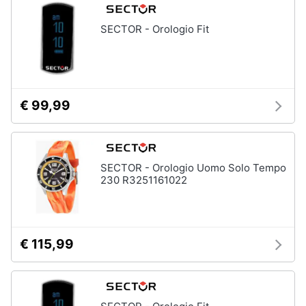
SECTOR - Orologio Fit
Gioielli
Anelli
Orecchini
Cavigliera
€ 99,99
Collane
Vedi
tutti
SECTOR - Orologio Uomo Solo Tempo
230 R3251161022
€ 115,99