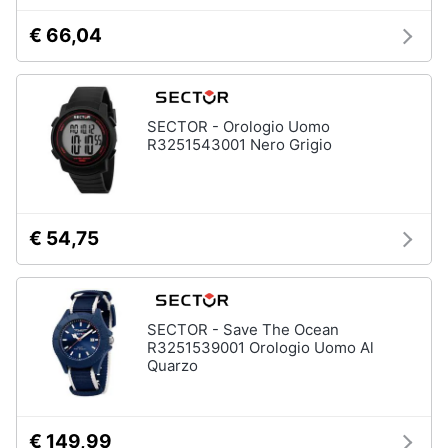
Accessori
€ 66,04
Animali
Sigaretta
elettronica
Motori
Borse
SECTOR - Orologio Uomo
Occhiali
R3251543001 Nero Grigio
da
Libri,
vista
cd
e
Occhiali
da
dvd
sole
€ 54,75
Vedi
Festività
tutti
e
ricorrenze
SECTOR - Save The Ocean
R3251539001 Orologio Uomo Al
Promozioni
Quarzo
Vestiari
T-
shirt
Servizi
€ 149,99
Felpa