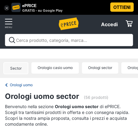
ePRICE
OTTIENI
Vai
×
Accedi
GRATIS - su Google Play
al
Registrati
menu
Accedi
Abbigliamento
Offerte
Donna
Abbigliamento
Donna
Uomo
Bambino
Scarpe
Accessori
Vest
Elettrodomestici
Intimo
donna
Orologio casio uomo
Orologi sector
Orolo
Sector
Top
Informatica
Cappotto
Orologi uomo
donna
Telefonia
Orologi uomo sector
Felpa
(56 prodotti)
donna
Tv
Benvenuto nella sezione
Orologi uomo sector
di ePRICE.
Vedi
Scegli tra tantissimi prodotti in offerta e con consegna rapida.
e
tutti
Scopri la nostra ampia proposta, consulta i prezzi e acquista
Home
comodamente online.
Cinema