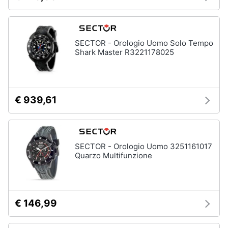
Assistenza
Tuta
clienti
Pantaloni
SECTOR - Orologio Uomo Solo Tempo
Esci
Vedi
Shark Master R3221178025
tutti
Orologi
€ 939,61
Apple
Watch
Smartwatch
SECTOR - Orologio Uomo 3251161017
Orologi
Quarzo Multifunzione
uomo
Orologi
donna
€ 146,99
Vedi
tutti