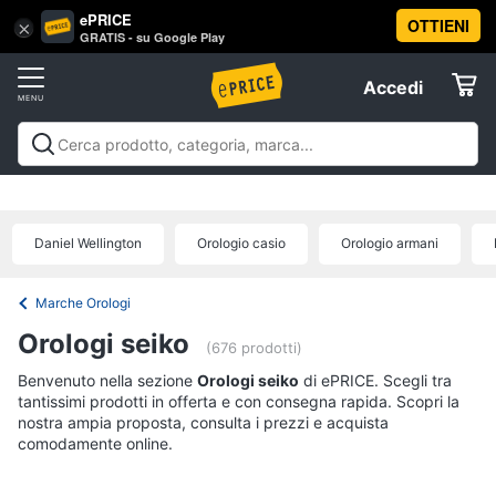
ePRICE
OTTIENI
Vai
×
Accedi
GRATIS - su Google Play
al
Registrati
menu
Accedi
Abbigliamento
Offerte
Donna
Abbigliamento
Donna
Uomo
Bambino
Scarpe
Accessori
Vest
Elettrodomestici
Intimo
donna
Daniel Wellington
Orologio casio
Orologio armani
Top
Informatica
Cappotto
Marche Orologi
donna
Telefonia
Orologi seiko
Felpa
(676 prodotti)
donna
Benvenuto nella sezione
Tv
Orologi seiko
di ePRICE. Scegli tra
tantissimi prodotti in offerta e con consegna rapida. Scopri la
Vedi
e
tutti
nostra ampia proposta, consulta i prezzi e acquista
Home
comodamente online.
Cinema