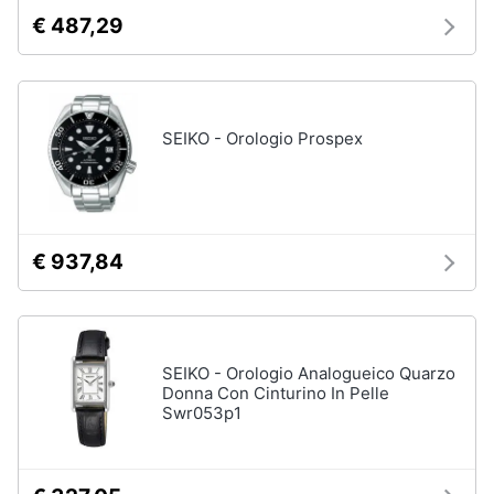
neonati
e
€ 487,29
igiene
Copertina
neonato
Beauty
Vedi
tutti
SEIKO - Orologio Prospex
Giocattoli
Prima
Scarpe
infanzia
Sneakers
€ 937,84
Scarpe
Fotografia
nike
Anfibi
Casalinghi
Ciabatte
SEIKO - Orologio Analogueico Quarzo
Donna Con Cinturino In Pelle
Vedi
Swr053p1
Abbigliamento
tutti
Sport