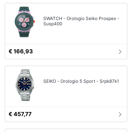
Gioielli
SWATCH - Orologio Seiko Prospex -
Susp400
Anelli
Orecchini
Cavigliera
Collane
€ 166,93
Vedi
tutti
SEIKO - Orologio 5 Sport - Srpk87k1
€ 457,77