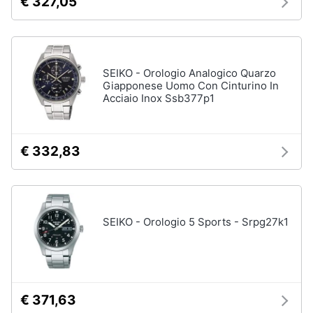
€ 327,05
Accessori
Animali
Sigaretta
elettronica
Motori
Borse
SEIKO - Orologio Analogico Quarzo
Giapponese Uomo Con Cinturino In
Occhiali
Acciaio Inox Ssb377p1
da
Libri,
vista
cd
e
Occhiali
da
dvd
€ 332,83
sole
Vedi
Festività
tutti
e
ricorrenze
SEIKO - Orologio 5 Sports - Srpg27k1
Promozioni
Vestiari
T-
shirt
Servizi
€ 371,63
Felpa