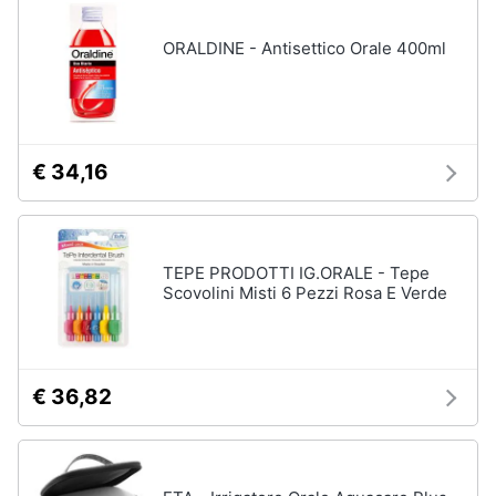
disney
e
film
igiene
ORALDINE - Antisettico Orale 400ml
DVD
Film
Beauty
Vedi
tutti
Giocattoli
€ 34,16
Prima
Cd
infanzia
musicali
TEPE PRODOTTI IG.ORALE - Tepe
Colonne
Scovolini Misti 6 Pezzi Rosa E Verde
Fotografia
Sonore
CD
Musicali
Casalinghi
Musica
€ 36,82
Leggera
Abbigliamento
Musica
Jazz
Sport