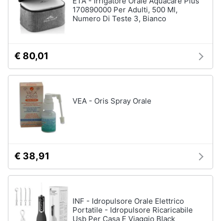
ETA - Irrigatore Orale Aquacare Plus
Vedi
170890000 Per Adulti, 500 Ml,
tutti
Numero Di Teste 3, Bianco
Animali
Motori
Personaggi
€ 80,01
cristiano
Libri,
ronaldo
cd
Me
e
contro
VEA - Oris Spray Orale
dvd
Te
Sean
connery
Festività
e
Barbara
ricorrenze
D'Urso
€ 38,91
Vedi
Promozioni
tutti
INF - Idropulsore Orale Elettrico
Servizi
Portatile - Idropulsore Ricaricabile
Usb Per Casa E Viaggio Black