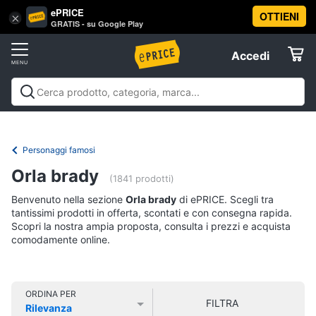
ePRICE
OTTIENI
Vai
×
Accedi
GRATIS - su Google Play
al
Registrati
menu
Accedi
Libri,
Offerte
cd
e
Libri, cd e dvd
Libri
Dvd e Blu-ray
Cd
dvd
Elettrodomestici
musicali
Personaggi
Offerte
Personaggi famosi
Libri
Informatica
Orla brady
Religione
(1841 prodotti)
e
Benvenuto nella sezione
Orla brady
di ePRICE. Scegli tra
Spiritualità
Telefonia
tantissimi prodotti in offerta, scontati e con consegna rapida.
Attualità,
Scopri la nostra ampia proposta, consulta i prezzi e acquista
politica
comodamente online.
Tv
e
e
diritto
Home
Libri
Cinema
di
ORDINA PER
FILTRA
Cucina
Rilevanza