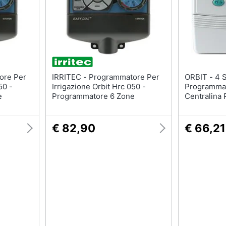
Batteria
Irrigazione
Pannello solare
Carriola
Interruttori
Zappa
Adattatore
Nebulizzatore
Vedi tutti
Vedi tutti
IRRITEC - Programmatore Per
ORBIT - 4 Stazioni -
50 -
Irrigazione Orbit Hrc 050 -
Programmat
e
Programmatore 6 Zone
Centralina 
Giardino H
€ 82,90
€ 66,21