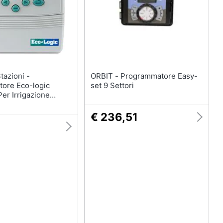
casa
Telecamere
Termostato
Telecamere videosorveglianza
Cronotermostato
ORBIT - Programmatore Easy-
Vedi tutti
ore Eco-logic
set 9 Settori
Per Irrigazione
unter
€ 236,51