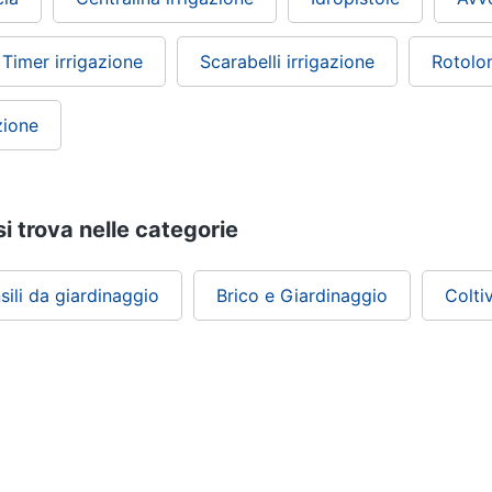
Timer irrigazione
Scarabelli irrigazione
Rotolon
zione
si trova nelle categorie
sili da giardinaggio
Brico e Giardinaggio
Colti
ePRICE ti serve