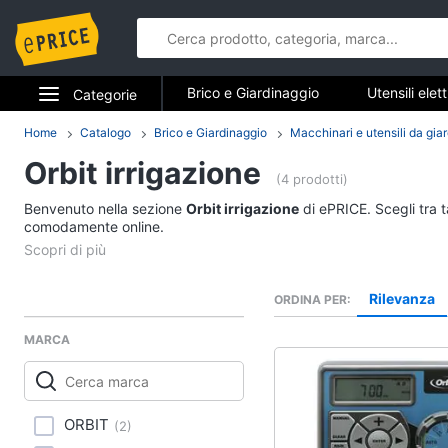
Brico e Giardinaggio
Utensili elet
Categorie
Falegnameria
Imbiancare e dipin
Elettrodomestici
Home
Catalogo
Brico e Giardinaggio
Macchinari e utensili da gia
Brico e Gia
Sicurezza e automazione casa
Orbit irrigazione
Informatica
(4 prodotti)
Utensili elettrici e m
Benvenuto nella sezione
Orbit irrigazione
di ePRICE. Scegli tra t
Telefonia
comodamente online.
Trapani
Livella
Tv e Home Cinema
Generatore di corrent
Rilevanza
ORDINA PER
Smart home
Sega circolare
MARCA
Vedi tutti
Videogiochi
Audio e musica
ORBIT
(
2
)
Imbiancare e dipinge