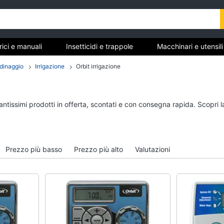
trici e manuali
Insetticidi e trappole
Macchinari e utensil
gere
Materiale elettrico
Coltivazione e Semina
rdinaggio
Irrigazione
Orbit irrigazione
rdinaggio
anuali
Insetticidi e trappole
Macchinari e utensili
antissimi prodotti in offerta, scontati e con consegna rapida. Scopri 
giardinaggio
Zanzariere
Decespugliatore
Zanzariere magnetiche
Motosega
e
Zanzariere a rullo
Prezzo più basso
Prezzo più alto
Valutazioni
Tosaerba
Trappola per topi
Irrigazione
Vedi tutti
Vedi tutti
re
Materiale elettrico
Coltivazione e Semi