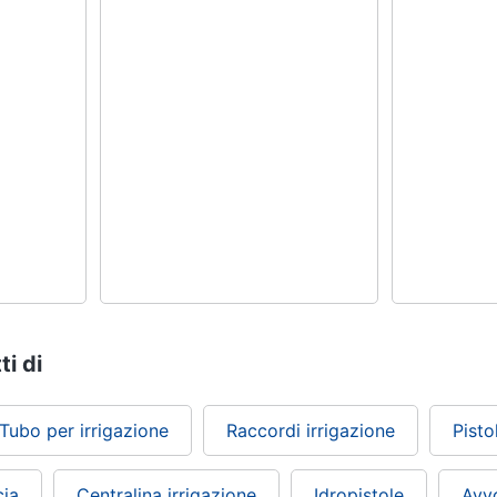
ti di
Tubo per irrigazione
Raccordi irrigazione
Pisto
cia
Centralina irrigazione
Idropistole
Avv