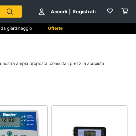
Accedi
|
Registrati
i da giardinaggio
Offerte
 da
Falegnameria
la nostra ampia proposta, consulta i prezzi e acquista
Spaccalegna
Seghetto alternativo
Fresa
Vetreria
Vedi tutti
na
Sicurezza e automazione