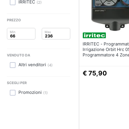
Clima
IRRITEC
(
2
)
Pittura
Arredo
Vernice
PREZZO
Stucco
Brico e Giardinaggio
Sverniciatore
Salute e igiene
Vedi tutti
IRRITEC - Programmatore Per
Irrigazione Orbit Hrc 0
Beauty
Programmatore 4 Zon
VENDUTO DA
Altri venditori
Giocattoli
(
4
)
€ 75,90
Prima infanzia
SCEGLI PER
Fotografia
Promozioni
(
1
)
Casalinghi
Abbigliamento