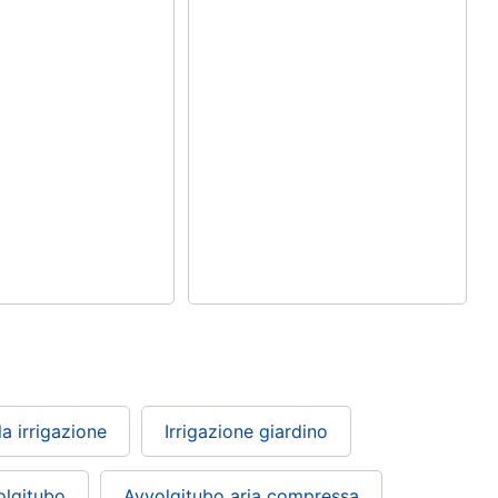
la irrigazione
Irrigazione giardino
olgitubo
Avvolgitubo aria compressa