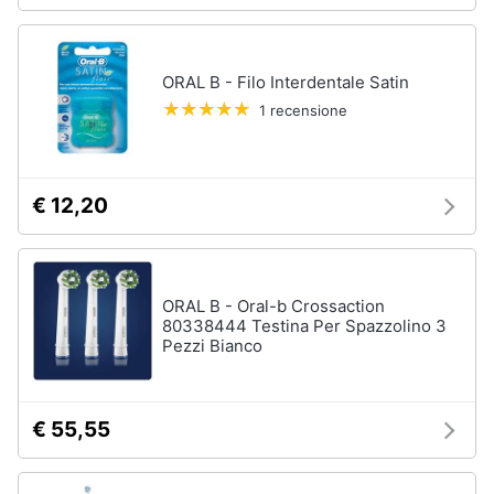
tutti
ORAL B - Filo Interdentale Satin
Migliori
1 recensione
prodotti
beauty
Miglior
crema
€ 12,20
antirughe
Miglior
shampoo
Miglior
ORAL B - Oral-b Crossaction
spazzolino
80338444 Testina Per Spazzolino 3
elettrico
Pezzi Bianco
Miglior
regolabarba
Vedi
€ 55,55
tutti