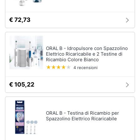
up
Smalto
€ 72,73
semipermanente
Eyeliner
Rossetti
Acetone
ORAL B - Idropulsore con Spazzolino
Elettrico Ricaricabile e 2 Testine di
Vedi
Ricambio Colore Bianco
tutti
4 recensioni
€ 105,22
Creme
e
cosmetici
Olio
ORAL B - Testina di Ricambio per
di
Spazzolino Elettrico Ricaricabile
ricino
Maschera
viso