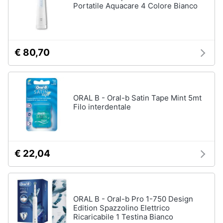
Vedi
Portatile Aquacare 4 Colore Bianco
Assistenza
tutti
clienti
Esci
€ 80,70
Igiene
e
Cura
del
corpo
ORAL B - Oral-b Satin Tape Mint 5mt
Shampoo
Filo interdentale
Shampoo
antigiallo
Deodorante
€ 22,04
Sapone
Vedi
tutti
ORAL B - Oral-b Pro 1-750 Design
Edition Spazzolino Elettrico
Ricaricabile 1 Testina Bianco
Make