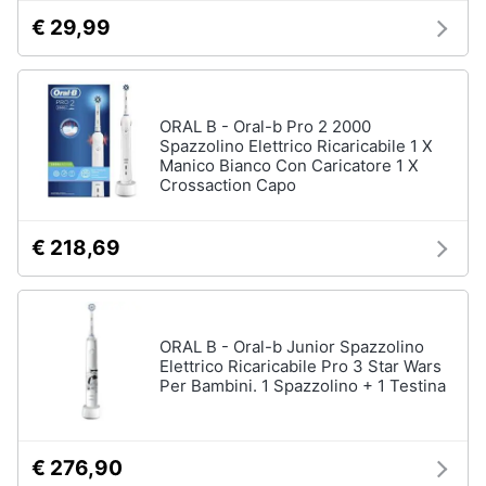
Oli
€ 29,99
essenziali
Scrub
viso
Vedi
ORAL B - Oral-b Pro 2 2000
tutti
Spazzolino Elettrico Ricaricabile 1 X
Manico Bianco Con Caricatore 1 X
Crossaction Capo
Profumi
€ 218,69
Profumi
uomo
Profumi
donna
ORAL B - Oral-b Junior Spazzolino
Alien
Elettrico Ricaricabile Pro 3 Star Wars
profumo
Per Bambini. 1 Spazzolino + 1 Testina
Chloe
profumo
€ 276,90
Vedi