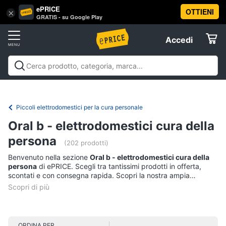
ePRICE
OTTIENI
Vai
×
Accedi
GRATIS - su Google Play
al
Registrati
menu
Accedi
Beauty
Offerte
Piccoli
Beauty
Piccoli elettrodomestici per la cura
elettrodomestici
Elettrodomestici
personale
Cura dei capelli
Igiene orale
Epilazione e
per
rasatura
Manicure e pedicure
Igiene e Cura del
la
Piccoli elettrodomestici per la cura personale
cura
corpo
Make up
Creme e cosmetici
Profumi
Migliori
Informatica
personale
Oral b - elettrodomestici cura della
prodotti beauty
Offerte
Dyson
persona
(202 prodotti)
airwrap
Telefonia
Benvenuto nella sezione
Oral b - elettrodomestici cura della
Piastra
persona
di ePRICE. Scegli tra tantissimi prodotti in offerta,
per
Tv
scontati e con consegna rapida. Scopri la nostra ampia
capelli
e
proposta, consulta i prezzi e acquista comodamente online.
Silk
Home
epil
Cinema
Phon
ORDINA PER