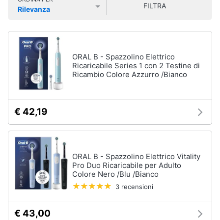
FILTRA
Smart
Vedi
Rilevanza
home
tutti
Prezzo più basso
Prezzo più alto
Valutazioni
Videogiochi
ORAL B - Spazzolino Elettrico
Cura
Ricaricabile Series 1 con 2 Testine di
dei
Audio
Ricambio Colore Azzurro /Bianco
capelli
e
Shampoo
musica
Tinta
€ 42,19
capelli
Clima
Maschera
capelli
Arredo
Spazzola
ORAL B - Spazzolino Elettrico Vitality
Pro Duo Ricaricabile per Adulto
Vedi
Brico
Colore Nero /Blu /Bianco
tutti
e
3 recensioni
Giardinaggio
€ 43,00
Salute
Igiene