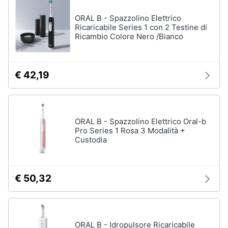
elettrico
ORAL B - Spazzolino Elettrico
Animali
Crema
Ricaricabile Series 1 con 2 Testine di
depilatoria
Ricambio Colore Nero /Bianco
Regolabarba
Motori
Vedi
€ 42,19
tutti
Libri,
cd
e
dvd
Manicure
ORAL B - Spazzolino Elettrico Oral-b
e
Pro Series 1 Rosa 3 Modalità +
pedicure
Festività
Custodia
e
Smalto
ricorrenze
semipermanente
Gel
€ 50,32
unghie
Promozioni
Acetone
Servizi
Smalto
ORAL B - Idropulsore Ricaricabile