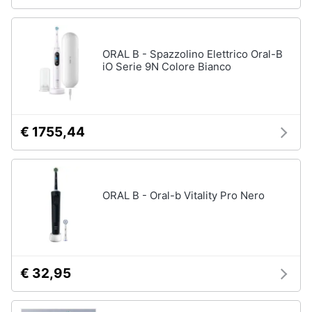
orale
e
igiene
Spazzolino
elettrico
ORAL B - Spazzolino Elettrico Oral-B
Spazzolino
Beauty
iO Serie 9N Colore Bianco
elettrico
oral
b
Giocattoli
Idropulsore
€ 1755,44
Collutorio
Prima
infanzia
Vedi
tutti
Fotografia
ORAL B - Oral-b Vitality Pro Nero
Casalinghi
Epilazione
e
rasatura
Abbigliamento
€ 32,95
Silk
epil
Sport
Rasoio