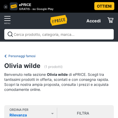
ePRICE
OTTIENI
Vai
×
Accedi
GRATIS - su Google Play
al
Registrati
menu
Accedi
Libri,
Offerte
cd
e
Libri, cd e dvd
Libri
Dvd e Blu-ray
Cd
dvd
Elettrodomestici
musicali
Personaggi
Offerte
Personaggi famosi
Libri
Informatica
Olivia wilde
Religione
(1 prodotti)
e
Benvenuto nella sezione
Olivia wilde
di ePRICE. Scegli tra
Spiritualità
Telefonia
tantissimi prodotti in offerta, scontati e con consegna rapida.
Attualità,
Scopri la nostra ampia proposta, consulta i prezzi e acquista
politica
comodamente online.
Tv
e
e
diritto
Home
Libri
Cinema
di
ORDINA PER
FILTRA
Cucina
Rilevanza