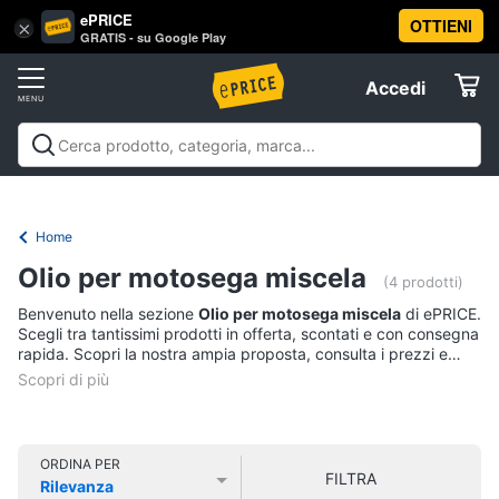
ePRICE
OTTIENI
Vai
×
Accedi
GRATIS - su Google Play
al
Registrati
menu
Accedi
Offerte
Offerte
Elettrodomestici
Home
Informatica
Olio per motosega miscela
(4 prodotti)
Benvenuto nella sezione
Olio per motosega miscela
di ePRICE.
Telefonia
Scegli tra tantissimi prodotti in offerta, scontati e con consegna
rapida. Scopri la nostra ampia proposta, consulta i prezzi e
acquista comodamente online.
Tv
e
Home
Cinema
ORDINA PER
FILTRA
Rilevanza