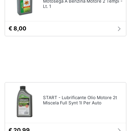
Motosega A Benzina Motore 2 Tempi -
e
Lt. 1
igiene
Beauty
€ 8,00
Giocattoli
Prima
infanzia
Fotografia
Casalinghi
START - Lubrificante Olio Motore 2t
Miscela Full Synt 1l Per Auto
Abbigliamento
Sport
€ 20,99