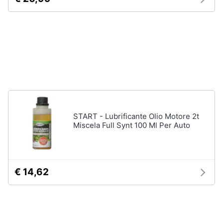
Animali
Motori
Libri,
cd
e
dvd
START - Lubrificante Olio Motore 2t
Miscela Full Synt 100 Ml Per Auto
Festività
e
ricorrenze
€ 14,62
Promozioni
Servizi