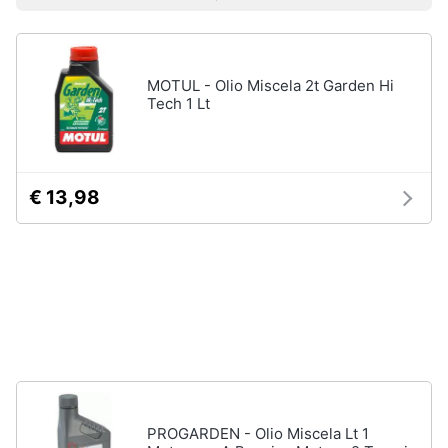
Prezzo più basso
Prezzo più alto
Valutazioni
Smart
home
MOTUL - Olio Miscela 2t Garden Hi
Videogiochi
Tech 1 Lt
Audio
e
musica
€ 13,98
Clima
Arredo
Brico
e
Giardinaggio
PROGARDEN - Olio Miscela Lt 1
Salute