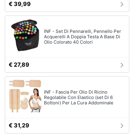
€ 39,99
orale
e
igiene
Spazzolino
elettrico
Spazzolino
Beauty
INF - Set Di Pennarelli, Pennello Per
elettrico
oral
Acquerelli A Doppia Testa A Base Di
b
Olio Colorato 40 Colori
Giocattoli
Idropulsore
Collutorio
Prima
€ 27,89
infanzia
Vedi
tutti
Fotografia
INF - Fascia Per Olio Di Ricino
Regolabile Con Elastico (set Di 6
Casalinghi
Epilazione
Bottoni) Per La Cura Addominale
e
rasatura
Abbigliamento
Silk
epil
€ 31,29
Sport
Rasoio