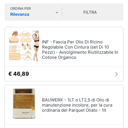
Smart
Vedi
ORDINA PER
home
tutti
FILTRA
Rilevanza
Prezzo più basso
Prezzo più alto
Valutazioni
Videogiochi
Cura
dei
Audio
INF - Fascia Per Olio Di Ricino
capelli
e
Regolabile Con Cintura (set Di 10
Pezzi) - Avvolgimento Riutilizzabile In
Shampoo
musica
Cotone Organico
Tinta
capelli
Clima
€ 46,89
Maschera
capelli
Arredo
Spazzola
Vedi
Brico
BAUWERK - 1LT o LT2,5 di Olio di
tutti
e
manutenzione incolore, per la cura
ordinaria del Parquet Oliato - 1lt
Giardinaggio
Salute
Igiene