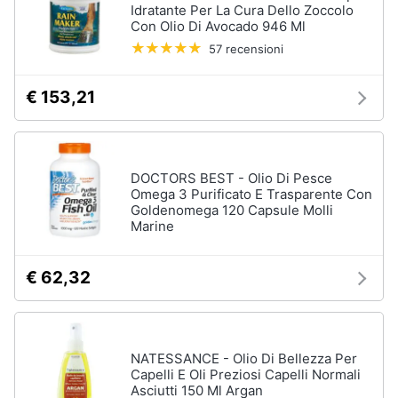
Idratante Per La Cura Dello Zoccolo
up
Con Olio Di Avocado 946 Ml
Smalto
57 recensioni
semipermanente
Eyeliner
€ 153,21
Rossetti
Acetone
Vedi
DOCTORS BEST - Olio Di Pesce
tutti
Omega 3 Purificato E Trasparente Con
Goldenomega 120 Capsule Molli
Marine
Creme
e
€ 62,32
cosmetici
Olio
di
ricino
NATESSANCE - Olio Di Bellezza Per
Maschera
Capelli E Oli Preziosi Capelli Normali
viso
Asciutti 150 Ml Argan