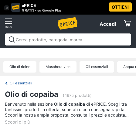
ePRICE
OTTIENI
Vai
×
Accedi
GRATIS - su Google Play
al
Registrati
menu
Accedi
Beauty
Offerte
Piccoli
Beauty
Piccoli elettrodomestici per la cura
elettrodomestici
Elettrodomestici
personale
Cura dei capelli
Igiene orale
Epilazione e
per
rasatura
Manicure e pedicure
Igiene e Cura del
la
Olio di ricino
Maschera viso
Oli essenziali
Acqua m
cura
corpo
Make up
Creme e cosmetici
Profumi
Migliori
Informatica
personale
prodotti beauty
Offerte
Dyson
Oli essenziali
airwrap
Telefonia
Olio di copaiba
(4675 prodotti)
Piastra
per
Benvenuto nella sezione
Olio di copaiba
di ePRICE. Scegli tra
Tv
capelli
tantissimi prodotti in offerta, scontati e con consegna rapida.
e
Scopri la nostra ampia proposta, consulta i prezzi e acquista
Silk
Home
comodamente online.
epil
Cinema
Phon