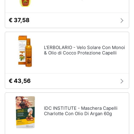
Oli
essenziali
Scrub
€ 37,58
viso
Vedi
tutti
L'ERBOLARIO - Velo Solare Con Monoi
& Olio di Cocco Protezione Capelli
Profumi
Profumi
uomo
€ 43,56
Profumi
donna
Alien
profumo
IDC INSTITUTE - Maschera Capelli
Charlotte Con Olio Di Argan 60g
Chloe
profumo
Vedi