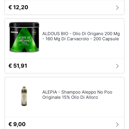
tutti
€ 12,20
Migliori
prodotti
ALDOUS BIO - Olio Di Origano 200 Mg
beauty
- 160 Mg Di Carvacrolo - 200 Capsule
Miglior
crema
antirughe
Miglior
€ 51,91
shampoo
Miglior
spazzolino
elettrico
ALEPIA - Shampoo Aleppo No Poo
Miglior
Originale 15% Olio Di Alloro
regolabarba
Vedi
tutti
€ 9,00