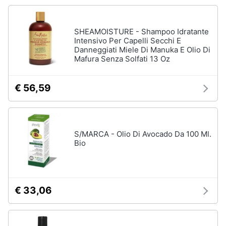
elettrico
Animali
Crema
depilatoria
SHEAMOISTURE - Shampoo Idratante
Intensivo Per Capelli Secchi E
Regolabarba
Motori
Danneggiati Miele Di Manuka E Olio Di
Mafura Senza Solfati 13 Oz
Vedi
tutti
Libri,
cd
€ 56,59
e
dvd
Manicure
e
pedicure
S/MARCA - Olio Di Avocado Da 100 Ml.
Festività
Bio
e
Smalto
ricorrenze
semipermanente
Gel
unghie
Promozioni
€ 33,06
Acetone
Servizi
Smalto