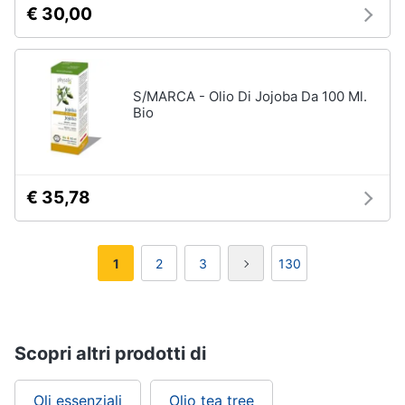
€ 30,00
S/MARCA - Olio Di Jojoba Da 100 Ml.
Bio
€ 35,78
1
2
3
130
Scopri altri prodotti di
Oli essenziali
Olio tea tree