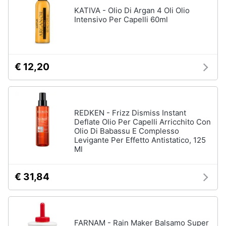
Vedi
Assistenza
KATIVA - Olio Di Argan 4 Oli Olio
tutti
clienti
Intensivo Per Capelli 60ml
Esci
Igiene
e
€ 12,20
Cura
del
corpo
Shampoo
REDKEN - Frizz Dismiss Instant
Shampoo
Deflate Olio Per Capelli Arricchito Con
antigiallo
Olio Di Babassu E Complesso
Levigante Per Effetto Antistatico, 125
Deodorante
Ml
Sapone
Vedi
€ 31,84
tutti
FARNAM - Rain Maker Balsamo Super
Make