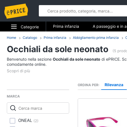
Prima infanzia
A passeggio e in a
Categorie
Pappa e allattamento
Relax e gio
Elettrodomestici
Home
Catalogo
Prima infanzia
Abbigliamento prima infanzia
O
Prima infan
Occhiali da sole neonato
Informatica
(5 prodo
A passeggio e in aut
Benvenuto nella sezione
Occhiali da sole neonato
di ePRICE. Sce
Telefonia
comodamente online.
Seggiolino auto
Passeggino
Tv e Home Cinema
Sensore antiabbando
Rilevanza
ORDINA PER
Smart home
Passeggino leggero
MARCA
Vedi tutti
Videogiochi
Audio e musica
Relax e giocattoli
ONEAL
(
2
)