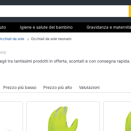
uto
Igiene e salute del bambino
Gravidanza e maternit
cattoli
La prima cameretta
Abbigliamento neonati
cchiali da sole
Occhiali da sole neonato
zia
tti)
o
Igiene e salute del bambino
Gravidanza e matern
gli tra tantissimi prodotti in offerta, scontati e con consegna rapida
Fasciatoio
Fiocco nascita
Pannolini
Cuscino allattamento
no
Borotalco
Cuscino gravidanza
Prezzo più basso
Prezzo più alto
Valutazioni
Vaschetta bagnetto
Vestiti premaman
Vedi tutti
Vedi tutti
La prima cameretta
Abbigliamento neona