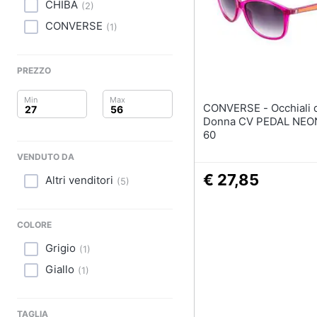
Clima
Cavallo a dondolo
CHIBA
(
2
)
Carillon
CONVERSE
(
1
)
Arredo
Palestrina
Girello
Brico e Giardinaggio
PREZZO
Vedi tutti
Salute e igiene
CONVERSE - Occhiali da sole
Donna CV PEDAL NEO
Beauty
60
VENDUTO DA
Giocattoli
€ 27,85
Altri venditori
(
5
)
Prima infanzia
Fotografia
COLORE
Grigio
(
1
)
Casalinghi
Giallo
(
1
)
Abbigliamento
TAGLIA