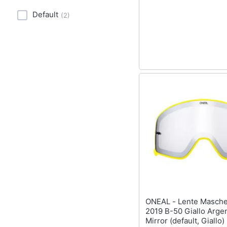
Sport
Default
(
2
)
Animali
Motori
Libri, cd e dvd
Festività e ricorrenze
Promozioni
ONEAL - Lente Maschera Mx
2019 B-50 Giallo Arge
Mirror (default, Giallo)