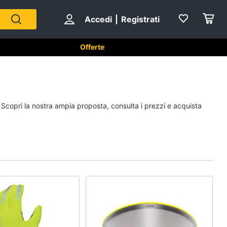
Accedi
|
Registrati
à
Offerte
ità
Pappa e allattamento
. Scopri la nostra ampia proposta, consulta i prezzi e acquista
Seggiolone
Semolino
Omogeneizzati
Crema di riso
Vedi tutti
ti