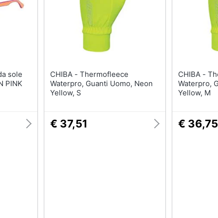
Fasciatoio
Scarpe bambino
Culla
Tutina
Armadio cameretta
Sandali bambina
Lettino
Body neonato
Vedi tutti
Vedi tutti
CHIBA - Thermofleece
CHIBA - Thermofleece
N PINK
Waterpro, Guanti Uomo, Neon
Waterpro, 
Yellow, S
Yellow, M
€ 37,51
€ 36,75