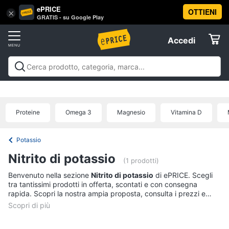
ePRICE
OTTIENI
Vai
×
Accedi
GRATIS - su Google Play
al
Registrati
menu
Accedi
Salute
Offerte
e
igiene
Salute e igiene
Igiene della persona
Igiene della
Elettrodomestici
casa
Integratori alimentari
Apparecchi medicali e per la
Igiene
diagnostica
Parafarmaci
Ausili per anziani e
della
Proteine
Omega 3
Magnesio
Vitamina D
disabili
Mascherine
Offerte
Informatica
persona
Shampoo
Potassio
Telefonia
Amuchina
Nitrito di potassio
gel
(1 prodotti)
Preservativo
Benvenuto nella sezione
Nitrito di potassio
di ePRICE. Scegli
Tv
tra tantissimi prodotti in offerta, scontati e con consegna
e
Assorbenti
rapida. Scopri la nostra ampia proposta, consulta i prezzi e
Home
acquista comodamente online.
Cinema
Vedi
tutti