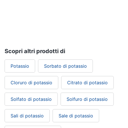
ffp3
Mascherine
ffp2
Mascherine
lavabili
Mascherine
chirurgiche
Scopri altri prodotti di
Vedi
tutti
Potassio
Sorbato di potassio
Cloruro di potassio
Citrato di potassio
Solfato di potassio
Solfuro di potassio
Sali di potassio
Sale di potassio