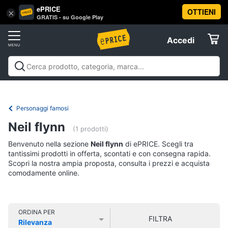
ePRICE
OTTIENI
Vai
×
Accedi
GRATIS - su Google Play
al
Registrati
menu
Accedi
Libri,
Offerte
cd
e
Libri, cd e dvd
Libri
Dvd e Blu-ray
Cd
dvd
Elettrodomestici
musicali
Personaggi
Offerte
Personaggi famosi
Libri
Informatica
Neil flynn
Religione
(1 prodotti)
e
Benvenuto nella sezione
Neil flynn
di ePRICE. Scegli tra
Spiritualità
Telefonia
tantissimi prodotti in offerta, scontati e con consegna rapida.
Attualità,
Scopri la nostra ampia proposta, consulta i prezzi e acquista
politica
comodamente online.
Tv
e
e
diritto
Home
Libri
Cinema
di
ORDINA PER
FILTRA
Cucina
Rilevanza