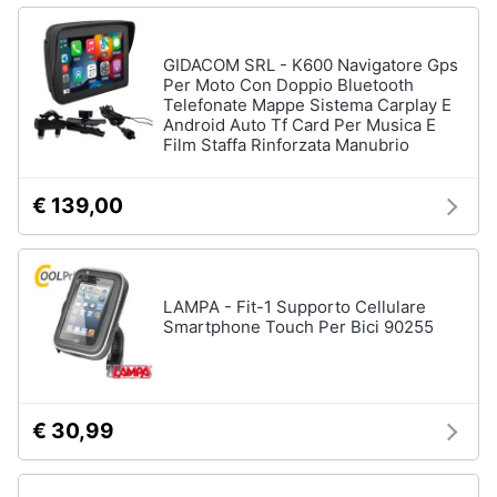
Illuminazione
e
nautica
igiene
Servizi
GIDACOM SRL - K600 Navigatore Gps
di
Per Moto Con Doppio Bluetooth
bordo
Beauty
Telefonate Mappe Sistema Carplay E
Strumentazione
Android Auto Tf Card Per Musica E
di
Film Staffa Rinforzata Manubrio
Giocattoli
bordo
€ 139,00
Vedi
Prima
tutti
infanzia
Fotografia
LAMPA - Fit-1 Supporto Cellulare
Smartphone Touch Per Bici 90255
Casalinghi
Abbigliamento
€ 30,99
Sport