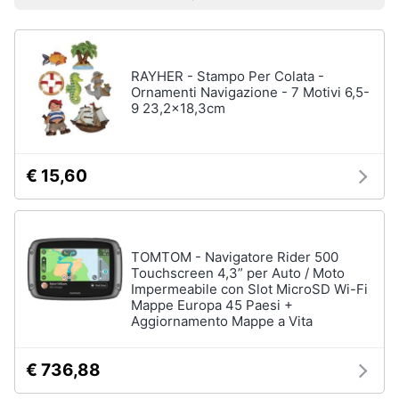
Prezzo più basso
Prezzo più alto
Valutazioni
Smart
home
Moto
Pantaloni
moto
RAYHER - Stampo Per Colata -
Videogiochi
Ornamenti Navigazione - 7 Motivi 6,5-
Candele
9 23,2x18,3cm
moto
Audio
Dunlop
e
mutant
musica
€ 15,60
Continental
tkc
70
Clima
Vedi
TOMTOM - Navigatore Rider 500
tutti
Arredo
Touchscreen 4,3” per Auto / Moto
Impermeabile con Slot MicroSD Wi-Fi
Mappe Europa 45 Paesi +
Brico
Aggiornamento Mappe a Vita
e
Nautica
Giardinaggio
Ecoscandaglio
€ 736,88
garmin
Salute