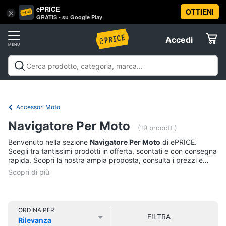
ePRICE
OTTIENI
Vai
×
Accedi
GRATIS - su Google Play
al
Registrati
menu
Accedi
Motori
Offerte
Auto
Motori
Auto
Moto
Nautica
Offerte
Elettrodomestici
Pneumatici
Accessori Moto
Catene
da
Informatica
Navigatore Per Moto
neve
(19 prodotti)
Pneumatici
Benvenuto nella sezione
Navigatore Per Moto
di ePRICE.
Telefonia
invernali
Scegli tra tantissimi prodotti in offerta, scontati e con consegna
rapida. Scopri la nostra ampia proposta, consulta i prezzi e
Batteria
acquista comodamente online.
auto
Tv
e
Vedi
Home
tutti
Cinema
ORDINA PER
FILTRA
Rilevanza