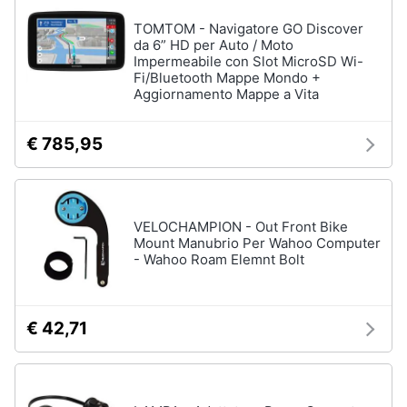
TOMTOM - Navigatore GO Discover
Animali
da 6” HD per Auto / Moto
Impermeabile con Slot MicroSD Wi-
Fi/Bluetooth Mappe Mondo +
Motori
Aggiornamento Mappe a Vita
Libri,
€ 785,95
cd
e
dvd
VELOCHAMPION - Out Front Bike
Festività
Mount Manubrio Per Wahoo Computer
- Wahoo Roam Elemnt Bolt
e
ricorrenze
€ 42,71
Promozioni
Servizi