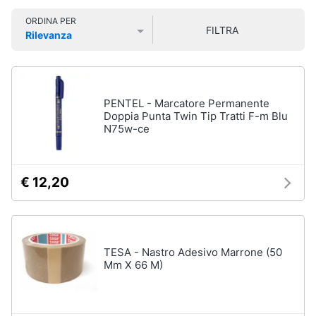
Vedi
Smart
tutti
ORDINA PER
home
FILTRA
Rilevanza
Prezzo più basso
Prezzo più alto
Valutazioni
Videogiochi
Insetticidi
e
Audio
PENTEL - Marcatore Permanente
trappole
e
Doppia Punta Twin Tip Tratti F-m Blu
Zanzariere
N75w-ce
musica
Zanzariere
magnetiche
Clima
Zanzariere
€ 12,20
a
rullo
Arredo
Trappola
per
Brico
topi
TESA - Nastro Adesivo Marrone (50
e
Mm X 66 M)
Vedi
Giardinaggio
tutti
Salute