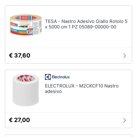
Assistenza
Materiale
clienti
elettrico
TESA - Nastro Adesivo Giallo Rotolo 5
Batteria
x 5000 cm 1 PZ 05089-00000-00
Esci
Pannello
solare
Interruttori
€ 37,60
Adattatore
Vedi
tutti
ELECTROLUX - M2CKCF10 Nastro
adesivo
Coltivazione
e
Semina
Irrigazione
€ 27,00
Carriola
Zappa