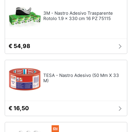
Nebulizzatore
3M - Nastro Adesivo Trasparente
Rotolo 1.9 x 330 cm 16 PZ 75115
Vedi
tutti
€ 54,98
Sicurezza
e
automazione
casa
Telecamere
TESA - Nastro Adesivo (50 Mm X 33
Termostato
M)
Telecamere
videosorveglianza
Cronotermostato
€ 16,50
Vedi
tutti