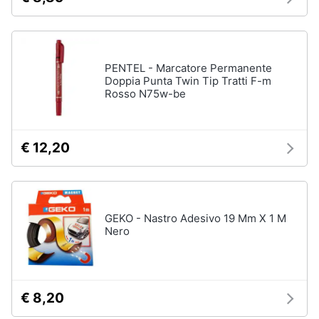
Fresa
Animali
Vetreria
Vedi
PENTEL - Marcatore Permanente
Motori
tutti
Doppia Punta Twin Tip Tratti F-m
Rosso N75w-be
Libri,
cd
Imbiancare
e
€ 12,20
e
dvd
dipingere
Pittura
Festività
Vernice
e
GEKO - Nastro Adesivo 19 Mm X 1 M
ricorrenze
Stucco
Nero
Sverniciatore
Promozioni
Vedi
tutti
Servizi
€ 8,20