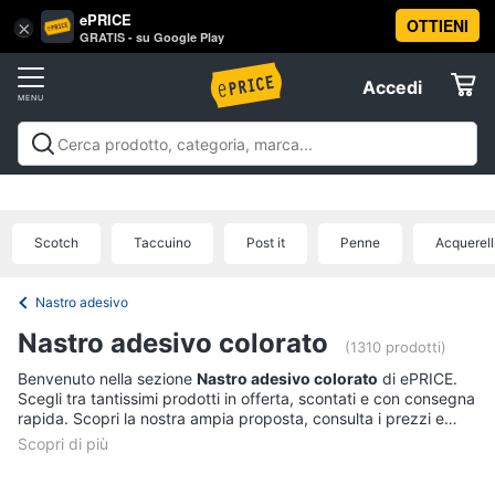
ePRICE
OTTIENI
Vai
×
Accedi
GRATIS - su Google Play
al
Registrati
menu
Accedi
Brico
Offerte
e
Giardinaggio
Brico e Giardinaggio
Utensili elettrici e
Elettrodomestici
manuali
Insetticidi e trappole
Macchinari e utensili da
Utensili
giardinaggio
Falegnameria
Imbiancare e
elettrici
Scotch
Taccuino
Post it
Penne
Acquerell
dipingere
Materiale elettrico
Coltivazione e
Informatica
e
Semina
Sicurezza e automazione casa
Offerte
manuali
Nastro adesivo
Trapani
Telefonia
Nastro adesivo colorato
Livella
(1310 prodotti)
Generatore
Benvenuto nella sezione
Nastro adesivo colorato
di ePRICE.
Tv
di
Scegli tra tantissimi prodotti in offerta, scontati e con consegna
e
corrente
rapida. Scopri la nostra ampia proposta, consulta i prezzi e
Home
acquista comodamente online.
Sega
Cinema
circolare