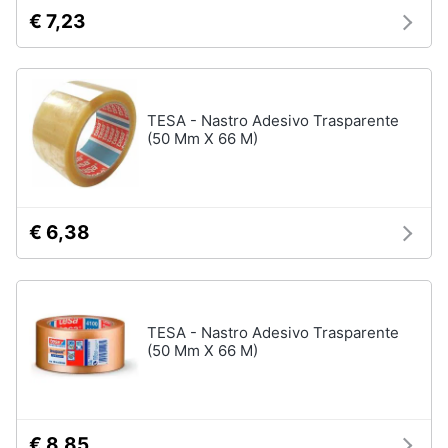
e
€ 7,23
igiene
Macchinari
e
utensili
Beauty
da
giardinaggio
TESA - Nastro Adesivo Trasparente
Decespugliatore
(50 Mm X 66 M)
Giocattoli
Motosega
Tosaerba
Prima
infanzia
Irrigazione
€ 6,38
Vedi
Fotografia
tutti
Casalinghi
TESA - Nastro Adesivo Trasparente
(50 Mm X 66 M)
Falegnameria
Abbigliamento
Spaccalegna
Seghetto
Sport
alternativo
€ 8,85