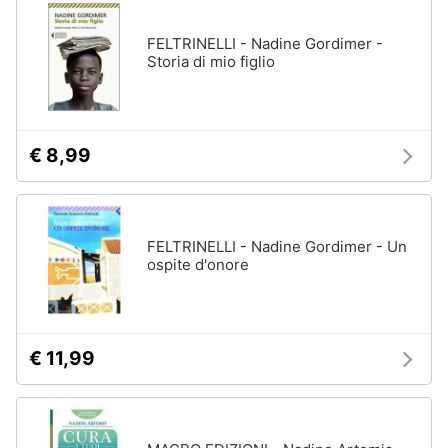
disney
e
film
igiene
FELTRINELLI - Nadine Gordimer -
DVD
Storia di mio figlio
Film
Beauty
Vedi
tutti
Giocattoli
€ 8,99
Prima
Cd
infanzia
musicali
FELTRINELLI - Nadine Gordimer - Un
Colonne
ospite d'onore
Fotografia
Sonore
CD
Musicali
Casalinghi
Musica
€ 11,99
Leggera
Abbigliamento
Musica
Jazz
Sport