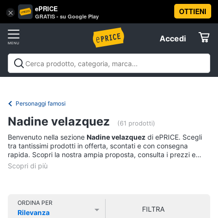
ePRICE
OTTIENI
Vai
×
Accedi
GRATIS - su Google Play
al
Registrati
menu
Accedi
Libri,
Offerte
cd
e
Libri, cd e dvd
Libri
Dvd e Blu-ray
Cd
dvd
Elettrodomestici
musicali
Personaggi
Offerte
Personaggi famosi
Libri
Informatica
Nadine velazquez
Religione
(61 prodotti)
e
Benvenuto nella sezione
Nadine velazquez
di ePRICE. Scegli
Spiritualità
Telefonia
tra tantissimi prodotti in offerta, scontati e con consegna
Attualità,
rapida. Scopri la nostra ampia proposta, consulta i prezzi e
politica
acquista comodamente online.
Tv
e
e
diritto
Home
Libri
Cinema
di
ORDINA PER
FILTRA
Cucina
Rilevanza