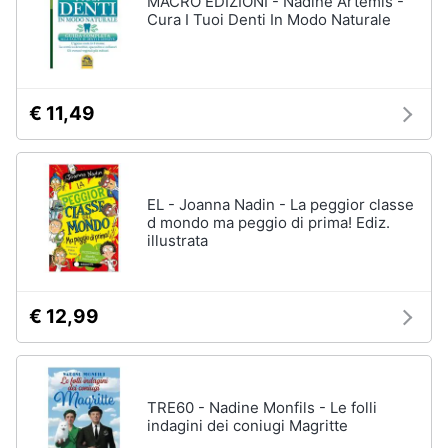
MACRO EDIZIONI - Nadine Artemis -
Vedi
Cura I Tuoi Denti In Modo Naturale
tutti
Animali
Motori
Personaggi
€ 11,49
cristiano
Libri,
ronaldo
cd
Me
e
contro
EL - Joanna Nadin - La peggior classe
dvd
Te
d mondo ma peggio di prima! Ediz.
illustrata
Sean
connery
Festività
e
Barbara
ricorrenze
D'Urso
€ 12,99
Vedi
Promozioni
tutti
TRE60 - Nadine Monfils - Le folli
Servizi
indagini dei coniugi Magritte