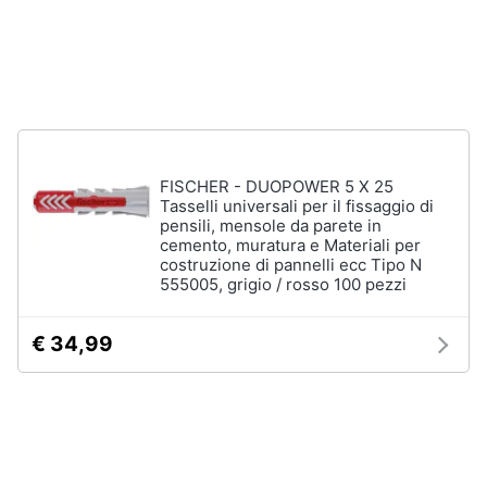
Vedi
tutti
Animali
Motori
Personaggi
cristiano
Libri,
ronaldo
cd
FISCHER - DUOPOWER 5 X 25
Me
Tasselli universali per il fissaggio di
e
contro
pensili, mensole da parete in
dvd
Te
cemento, muratura e Materiali per
costruzione di pannelli ecc Tipo N
Sean
555005, grigio / rosso 100 pezzi
connery
Festività
e
Barbara
ricorrenze
D'Urso
€ 34,99
Vedi
Promozioni
tutti
Servizi