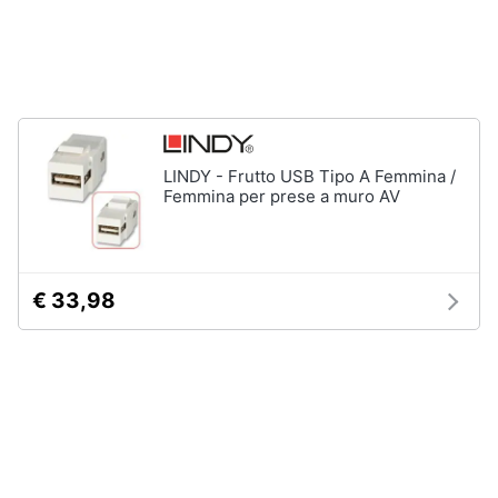
disney
e
film
igiene
DVD
Film
Beauty
Vedi
tutti
Giocattoli
LINDY - Frutto USB Tipo A Femmina /
Femmina per prese a muro AV
Prima
Cd
infanzia
musicali
Colonne
€ 33,98
Fotografia
Sonore
CD
Musicali
Casalinghi
Musica
Leggera
Abbigliamento
Musica
Jazz
Sport