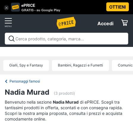
ePRICE
OTTIENI
Vai
×
Accedi
GRATIS - su Google Play
al
Registrati
menu
Accedi
Libri,
Offerte
cd
e
Libri, cd e dvd
Libri
Dvd e Blu-ray
Cd
dvd
Elettrodomestici
musicali
Personaggi
Offerte
Gialli, Spy e Fantasy
Bambini, Ragazzi e Fumetti
Comunica
Libri
Informatica
Religione
e
Personaggi famosi
Spiritualità
Telefonia
Nadia Murad
(3 prodotti)
Attualità,
politica
Benvenuto nella sezione
Tv
Nadia Murad
di ePRICE. Scegli tra
e
tantissimi prodotti in offerta, scontati e con consegna rapida.
e
diritto
Scopri la nostra ampia proposta, consulta i prezzi e acquista
Home
Libri
comodamente online.
Cinema
di
Cucina