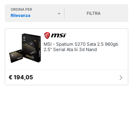
Smart
ORDINA PER
home
FILTRA
Rilevanza
Prezzo più basso
Prezzo più alto
Valutazioni
Videogiochi
Audio
MSI - Spatium S270 Sata 2.5 960gb
e
2.5'' Serial Ata Iii 3d Nand
musica
Clima
€ 194,05
Arredo
Brico
e
Giardinaggio
Salute