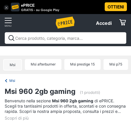
ePRICE
OTTIENI
Vai
×
Accedi
GRATIS - su Google Play
al
Registrati
menu
Accedi
Offerte
Offerte
Elettrodomestici
Msi afterburner
Msi prestige 15
Msi p75
Msi
Informatica
Msi
Telefonia
Msi 960 2gb gaming
(1 prodotti)
Tv
Benvenuto nella sezione
Msi 960 2gb gaming
di ePRICE.
Scegli tra tantissimi prodotti in offerta, scontati e con consegna
e
rapida. Scopri la nostra ampia proposta, consulta i prezzi e
Home
acquista comodamente online.
Cinema