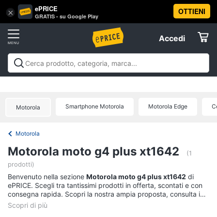
ePRICE
OTTIENI
Vai
×
Accedi
GRATIS - su Google Play
al
Registrati
menu
Accedi
Offerte
Offerte
Elettrodomestici
Smartphone Motorola
Motorola Edge
C
Motorola
Informatica
Motorola
Telefonia
Motorola moto g4 plus xt1642
(1
prodotti)
Tv
Benvenuto nella sezione
e
Motorola moto g4 plus xt1642
di
ePRICE. Scegli tra tantissimi prodotti in offerta, scontati e con
Home
consegna rapida. Scopri la nostra ampia proposta, consulta i
Cinema
prezzi e acquista comodamente online.