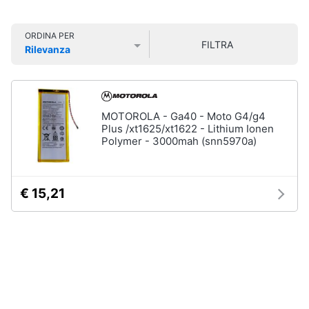
Smart
home
ORDINA PER
FILTRA
Rilevanza
Videogiochi
Prezzo più basso
Prezzo più alto
Valutazioni
Audio
e
MOTOROLA - Ga40 - Moto G4/g4
musica
Plus /xt1625/xt1622 - Lithium Ionen
Polymer - 3000mah (snn5970a)
Clima
€ 15,21
Arredo
Brico
e
Giardinaggio
Salute