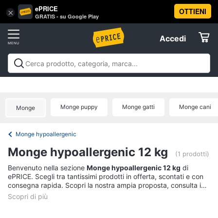
ePRICE
OTTIENI
Vai
×
Accedi
GRATIS - su Google Play
al
Registrati
menu
Accedi
Animali
Offerte
Articoli
Animali
Articoli per cani
Articoli per gatti
Articoli per
per
Elettrodomestici
pesci
Articoli per uccelli
Articoli per cavalli
Articoli per
cani
tartarughe e rettili
Articoli per criceti e piccoli
Monge puppy
Monge gatti
Monge cani
Cucce
Monge
roditori
Cibo per animali
Offerte
Informatica
per
cani
Monge hypoallergenic
Giochi
Telefonia
per
Monge hypoallergenic 12 kg
(1 prodotti)
cani
Tv
Benvenuto nella sezione
Monge hypoallergenic 12 kg
di
Toelettatura
ePRICE. Scegli tra tantissimi prodotti in offerta, scontati e con
cani
e
consegna rapida. Scopri la nostra ampia proposta, consulta i
Home
Recinto
prezzi e acquista comodamente online.
Cinema
per
cani