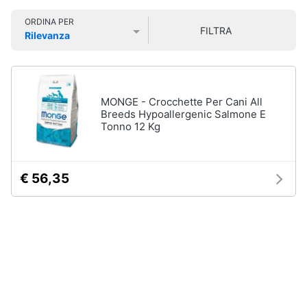
Smart
Vedi
ORDINA PER
home
tutti
FILTRA
Rilevanza
Prezzo più basso
Prezzo più alto
Valutazioni
Videogiochi
Articoli
per
Audio
MONGE - Crocchette Per Cani All
gatti
e
Breeds Hypoallergenic Salmone E
Tiragraffi
musica
Tonno 12 Kg
Giochi
per
Clima
gatti
€ 56,35
Lettiera
gatto
Arredo
Giochi
di
Brico
gatti
e
Giardinaggio
Vedi
tutti
Salute