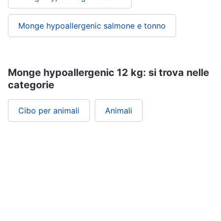
tartarughe
Monge hypoallergenic salmone e tonno
Articoli
per
criceti
e
piccoli
Monge hypoallergenic 12 kg: si trova nelle
roditori
categorie
Cibo
per
roditori
Cibo per animali
Animali
Gabbie
per
roditori
Cibo
per
animali
Royal
canin