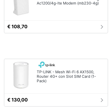
Ac1200/4g-lte Modem (mb230-4g)
e
igiene
Beauty
€ 108,70
Giocattoli
Prima
infanzia
Fotografia
TP-LINK - Mesh Wi-Fi 6 AX1500,
Router 4G+ con Slot SIM Card (1-
Pack)
Casalinghi
Abbigliamento
€ 130,00
Sport