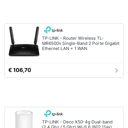
Animali
Motori
TP-LINK - Router Wireless TL-
Libri,
MR6500v Single-Band 2 Porte Gigabit
Ethernet LAN + 1 WAN
cd
e
dvd
€ 106,70
Festività
e
ricorrenze
Promozioni
Servizi
TP-LINK - Deco X50-4g Dual-band
(2.4 Ghz / 5 Ghz) Wi-fi 6 (802.11ax)