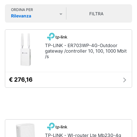
Smart
ORDINA PER
home
FILTRA
Rilevanza
Prezzo più basso
Prezzo più alto
Valutazioni
Videogiochi
Audio
TP-LINK - ER703WP-4G-Outdoor
e
gateway /controller 10, 100, 1000 Mbit
musica
/s
Clima
€ 276,16
Arredo
Brico
e
Giardinaggio
TP-LINK - Wl-router Lte Mb230-4g
Salute