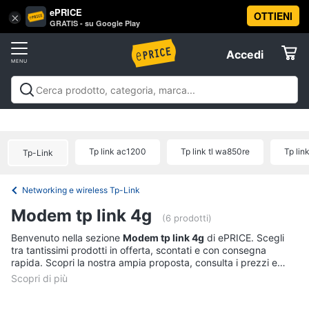
ePRICE
OTTIENI
Vai
×
Accedi
GRATIS - su Google Play
al
Registrati
menu
Accedi
Offerte
Offerte
Elettrodomestici
Tp link ac1200
Tp link tl wa850re
Tp lin
Tp-Link
Informatica
Networking e wireless Tp-Link
Telefonia
Modem tp link 4g
(6 prodotti)
Tv
Benvenuto nella sezione
Modem tp link 4g
di ePRICE. Scegli
tra tantissimi prodotti in offerta, scontati e con consegna
e
rapida. Scopri la nostra ampia proposta, consulta i prezzi e
Home
acquista comodamente online.
Cinema