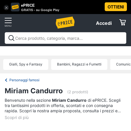
ePRICE
OTTIENI
Vai
×
Accedi
GRATIS - su Google Play
al
Registrati
menu
Accedi
Libri,
Offerte
cd
e
Libri, cd e dvd
Libri
Dvd e Blu-ray
Cd
dvd
Elettrodomestici
musicali
Personaggi
Offerte
Gialli, Spy e Fantasy
Bambini, Ragazzi e Fumetti
Comunica
Libri
Informatica
Religione
e
Personaggi famosi
Spiritualità
Telefonia
Miriam Candurro
(2 prodotti)
Attualità,
politica
Benvenuto nella sezione
Miriam Candurro
di ePRICE. Scegli
Tv
e
tra tantissimi prodotti in offerta, scontati e con consegna
e
diritto
rapida. Scopri la nostra ampia proposta, consulta i prezzi e
Home
Libri
acquista comodamente online.
Cinema
di
Cucina