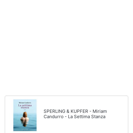
disney
e
film
igiene
DVD
Film
Beauty
Vedi
tutti
Giocattoli
Prima
Cd
infanzia
musicali
Colonne
Fotografia
Sonore
CD
Musicali
Casalinghi
Musica
Leggera
SPERLING & KUPFER - Miriam
Abbigliamento
Candurro - La Settima Stanza
Musica
Jazz
Sport