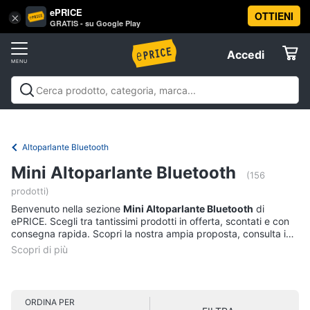
ePRICE
OTTIENI
Vai
×
Accedi
GRATIS - su Google Play
al
Registrati
menu
Accedi
Audio
Offerte
e
musica
Audio e musica
Sistemi hi-fi
Audio on the go
Gps e
Elettrodomestici
musica in auto
Strumenti musicali e attrezzatura per
Sistemi
dj
Offerte
Altoparlante Bluetooth
hi-
Informatica
fi
Mini Altoparlante Bluetooth
(156
Radio
prodotti)
Telefonia
Cassa
Benvenuto nella sezione
Mini Altoparlante Bluetooth
di
bluetooth
ePRICE. Scegli tra tantissimi prodotti in offerta, scontati e con
consegna rapida. Scopri la nostra ampia proposta, consulta i
Giradischi
Tv
prezzi e acquista comodamente online.
e
Cassa
Home
Cinema
Vedi
tutti
ORDINA PER