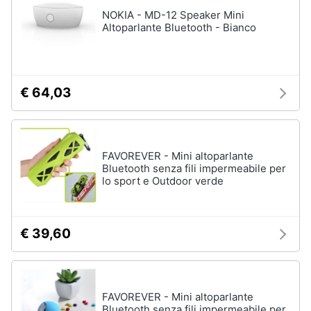
NOKIA - MD-12 Speaker Mini
Chitarra
Altoparlante Bluetooth - Bianco
Animali
elettrica
Basso
Motori
Microfono
€ 64,03
Vedi
Libri,
tutti
cd
e
dvd
FAVOREVER - Mini altoparlante
Bluetooth senza fili impermeabile per
lo sport e Outdoor verde
Festività
e
ricorrenze
€ 39,60
Promozioni
Servizi
FAVOREVER - Mini altoparlante
Bluetooth senza fili impermeabile per