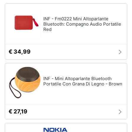
musica
e
in
igiene
auto
INF - Fm0222 Mini Altoparlante
GPS
Bluetooth: Compagno Audio Portatile
Beauty
Auricolari
Red
bluetooth
GPS
Giocattoli
auto
€ 34,99
Autoradio
Prima
infanzia
Vedi
tutti
INF - Mini Altoparlante Bluetooth
Fotografia
Portatile Con Grana Di Legno - Brown
Casalinghi
Strumenti
musicali
e
€ 27,19
attrezzatura
Abbigliamento
per
dj
Sport
Chitarra