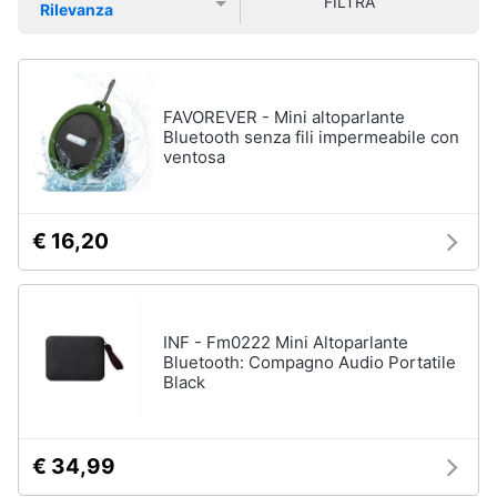
FILTRA
Rilevanza
Smart
Prezzo più basso
Prezzo più alto
Valutazioni
home
Audio
on
Videogiochi
the
FAVOREVER - Mini altoparlante
go
Bluetooth senza fili impermeabile con
ventosa
Airpods
Audio
e
Cuffie
musica
bluetooth
€ 16,20
Auricolari
bluetooth
Clima
Cassa
bluetooth
Arredo
INF - Fm0222 Mini Altoparlante
Vedi
Bluetooth: Compagno Audio Portatile
tutti
Black
Brico
e
Giardinaggio
€ 34,99
Gps
e
Salute