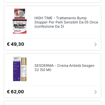
Assistenza
Ausili
clienti
per
anziani
HIGH TIME - Trattamento Bump
e
Esci
Stopper Per Pelli Sensibili Da 05 Once
disabili
(confezione Da 3)
Deambulatore
Sedia
a
€ 49,30
rotelle
Stampelle
Materasso
antidecubito
SESDERMA - Crema Antietà Sesgen
32 (50 Ml)
Vedi
tutti
€ 62,00
Mascherine
Mascherine