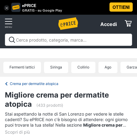
ePRICE
OTTIENI
Vai
×
Accedi
GRATIS - su Google Play
al
Registrati
menu
Accedi
Salute
Offerte
e
igiene
Salute e igiene
Igiene della persona
Igiene della
Elettrodomestici
casa
Integratori alimentari
Apparecchi medicali e per la
Igiene
diagnostica
Parafarmaci
Ausili per anziani e
della
Fermenti lattici
Siringa
Collirio
Ago
Garza
disabili
Mascherine
Offerte
Informatica
persona
Shampoo
Crema per dermatite atopica
Telefonia
Amuchina
Migliore crema per dermatite
gel
atopica
Preservativo
Tv
(433 prodotti)
e
Assorbenti
Stai aspettando la notte di San Lorenzo per vedere le stelle
Home
cadenti? Su ePRICE non c'è bisogno di attendere: ogni giorno
Cinema
Vedi
puoi trovare la tua stella! Nella sezione
Migliore crema per
tutti
dermatite atopica
potrai selezionare solo il meglio: i prodotti a
5 stelle, gli
articoli scelti da voi e meglio recensiti
. Un'ampia