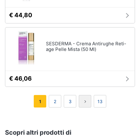
€ 44,80
SESDERMA - Crema Antirughe Reti-
age Pelle Mista (50 Ml)
€ 46,06
1
2
3
13
Scopri altri prodotti di