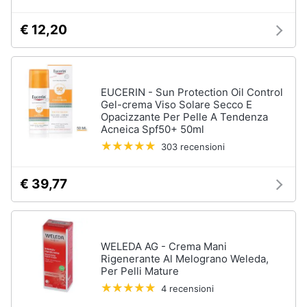
e
Magnesio
supremo
igiene
€ 12,20
Proteine
Beauty
Omega
3
EUCERIN - Sun Protection Oil Control
Magnesio
Giocattoli
Gel-crema Viso Solare Secco E
Opacizzante Per Pelle A Tendenza
Vedi
Acneica Spf50+ 50ml
tutti
Prima
303 recensioni
infanzia
€ 39,77
Fotografia
Apparecchi
medicali
e
Casalinghi
per
la
WELEDA AG - Crema Mani
diagnostica
Rigenerante Al Melograno Weleda,
Abbigliamento
Test
Per Pelli Mature
di
4 recensioni
gravidanza
Sport