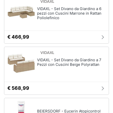
ffp3
Mascherine
VIDAXL - Set Divano da Giardino a 6
ffp2
pezzi con Cuscini Marrone in Rattan
Poliolefinico
Mascherine
lavabili
Mascherine
chirurgiche
€ 466,99
Vedi
tutti
VIDAXL - Set Divano da Giardino a 7
Pezzi con Cuscini Beige Polyrattan
€ 568,99
BEIERSDORF - Eucerin Atopicontrol