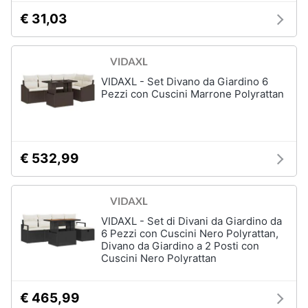
Aerosol
€ 31,03
Pressoterapia
Animali
Magnetoterapia
Motori
Vedi
VIDAXL - Set Divano da Giardino 6
tutti
Pezzi con Cuscini Marrone Polyrattan
Libri,
cd
e
Parafarmaci
dvd
€ 532,99
Fermenti
lattici
Festività
Siringa
e
ricorrenze
Collirio
VIDAXL - Set di Divani da Giardino da
Ago
6 Pezzi con Cuscini Nero Polyrattan,
Divano da Giardino a 2 Posti con
Promozioni
Cuscini Nero Polyrattan
Vedi
tutti
Servizi
€ 465,99